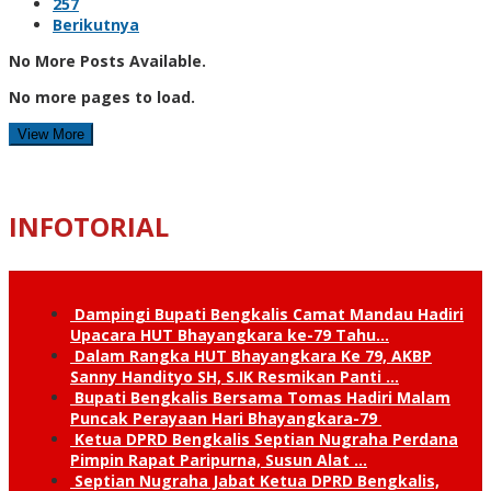
257
Berikutnya
No More Posts Available.
No more pages to load.
View More
INFOTORIAL
Dampingi Bupati Bengkalis Camat Mandau Hadiri
Upacara HUT Bhayangkara ke-79 Tahu…
Dalam Rangka HUT Bhayangkara Ke 79, AKBP
Sanny Handityo SH, S.IK Resmikan Panti …
Bupati Bengkalis Bersama Tomas Hadiri Malam
Puncak Perayaan Hari Bhayangkara-79
Ketua DPRD Bengkalis Septian Nugraha Perdana
Pimpin Rapat Paripurna, Susun Alat …
Septian Nugraha Jabat Ketua DPRD Bengkalis,