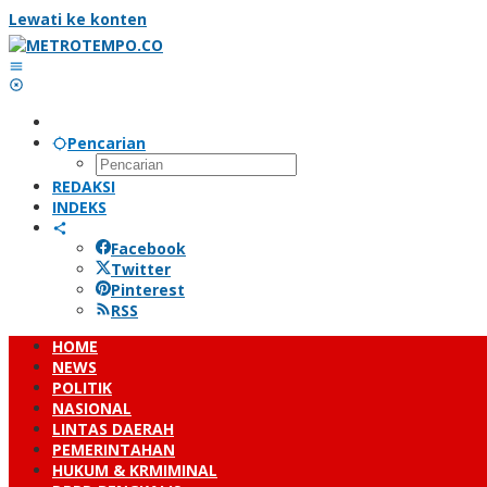
Lewati ke konten
Pencarian
REDAKSI
INDEKS
Facebook
Twitter
Pinterest
RSS
HOME
NEWS
POLITIK
NASIONAL
LINTAS DAERAH
PEMERINTAHAN
HUKUM & KRMIMINAL