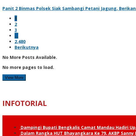
Panit 2 Binmas Polsek Siak Sambangi Petani Jagung, Berik
1
2
3
…
2,480
Berikutnya
No More Posts Available.
No more pages to load.
View More
INFOTORIAL
Dampingi Bupati Bengkalis Camat Mandau Hadiri U
Dalam Rangka HUT Bhayangkara Ke 79, AKBP Sanny H