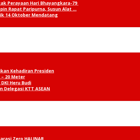
cak Perayaan Hari Bhayangkara-79
in Rapat Paripurna, Susun Alat …
tik 14 Oktober Mendatang
ikan Kehadiran Presiden
 – 20 Meter
 DKI Heru Budi
an Delegasi KTT ASEAN
klarasi Zero HALINAR