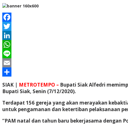
Facebook
Twitter
LinkedIn
WhatsApp
Line
Email
Share
SIAK |
METROTEMPO –
Bupati Siak Alfedri memimp
Bupati Siak, Senin (7/12/2020).
Terdapat 156 gereja yang akan merayakan kebaktian
untuk pengamanan dan ketertiban pelaksanaan per
“PAM natal dan tahun baru bekerjasama dengan Pol