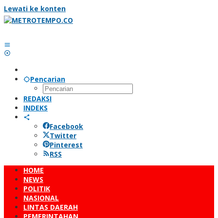
Lewati ke konten
Pencarian
REDAKSI
INDEKS
Facebook
Twitter
Pinterest
RSS
HOME
NEWS
POLITIK
NASIONAL
LINTAS DAERAH
PEMERINTAHAN