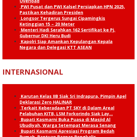
Overload
PWI Pusat dan PWI Kalsel Persiapkan HPN 2025,
Pastikan Kehadiran Presiden
Longsor Tergerus Sungai Cipamingkis
Ketinggian 15 – 20 Meter
Menteri Hadi Serahkan 162 Sertifikat ke Pj.
Gubernur DKI Heru Budi
Kapolri Siap Amankan Kepulangan Kepala
Negara dan Delegasi KTT ASEAN
INTERNASIONAL
Karutan Kelas IIB Siak Sri Indrapura, Pimpin Apel
Deklarasi Zero HALINAR
Terkait Keberadaan PT SKY di Dalam Areal
Pelabuhan KITB, LSM Forkorindo Siak Lay…
Bupati Kasmarni Buka Puasa di Masjid Al
Ubudiyah, Warga Setempat Merasa Senang
Bupati Kasmarni Apresiasi Program Bedah
Rumah, Bantuan Baznas Bengkalis