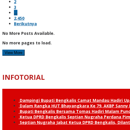
2
3
…
2,450
Berikutnya
No More Posts Available.
No more pages to load.
View More
INFOTORIAL
Dampingi Bupati Bengkalis Camat Mandau Hadiri U
Dalam Rangka HUT Bhayangkara Ke 79, AKBP Sanny H
Bupati Bengkalis Bersama Tomas Hadiri Malam Pun
Ketua DPRD Bengkalis Septian Nugraha Perdana Pimp
Septian Nugraha Jabat Ketua DPRD Bengkalis, Dilan