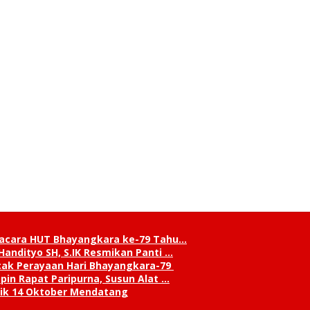
pacara HUT Bhayangkara ke-79 Tahu…
andityo SH, S.IK Resmikan Panti …
cak Perayaan Hari Bhayangkara-79
in Rapat Paripurna, Susun Alat …
tik 14 Oktober Mendatang