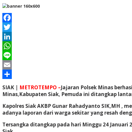
Facebook
Twitter
LinkedIn
WhatsApp
Line
Email
Share
SIAK |
METROTEMPO –
Jajaran Polsek Minas berha
Minas,Kabupaten Siak, Pemuda ini ditangkap lanta
Kapolres Siak AKBP Gunar Rahadyanto SIK,MH , me
adanya laporan dari warga sekitar yang resah deng
Tersangka ditangkap pada hari Minggu 24 Januari 2
Siak.