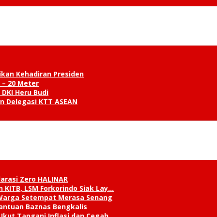
ikan Kehadiran Presiden
 – 20 Meter
 DKI Heru Budi
an Delegasi KTT ASEAN
klarasi Zero HALINAR
 KITB, LSM Forkorindo Siak Lay…
, Warga Setempat Merasa Senang
antuan Baznas Bengkalis
Ikut Tangani Inflasi dan Cegah …