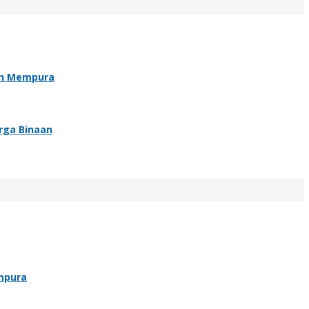
an Mempura
rga Binaan
mpura