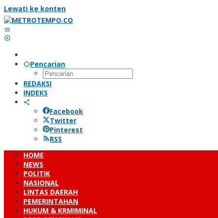
Lewati ke konten
Pencarian
REDAKSI
INDEKS
Facebook
Twitter
Pinterest
RSS
HOME
NEWS
POLITIK
NASIONAL
LINTAS DAERAH
PEMERINTAHAN
HUKUM & KRMIMINAL