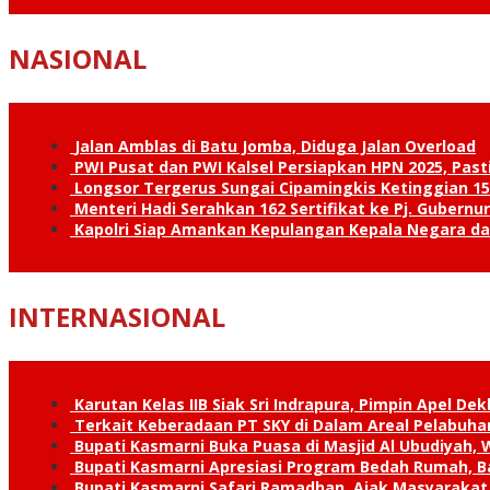
NASIONAL
Jalan Amblas di Batu Jomba, Diduga Jalan Overload
PWI Pusat dan PWI Kalsel Persiapkan HPN 2025, Past
Longsor Tergerus Sungai Cipamingkis Ketinggian 15
Menteri Hadi Serahkan 162 Sertifikat ke Pj. Gubernur
Kapolri Siap Amankan Kepulangan Kepala Negara d
INTERNASIONAL
Karutan Kelas IIB Siak Sri Indrapura, Pimpin Apel De
Terkait Keberadaan PT SKY di Dalam Areal Pelabuhan
Bupati Kasmarni Buka Puasa di Masjid Al Ubudiyah
Bupati Kasmarni Apresiasi Program Bedah Rumah, B
Bupati Kasmarni Safari Ramadhan, Ajak Masyarakat 