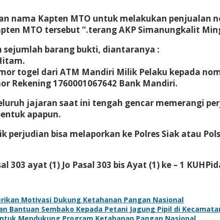
ngan nama Kapten MTO untuk melakukan penjualan n
 Kapten MTO tersebut “.terang AKP Simanungkalit Min
 sejumlah barang bukti, diantaranya :
Hitam.
mor togel dari ATM Mandiri Milik Pelaku kepada nomo
r Rekening 1760001067642 Bank Mandiri.
luruh jajaran saat ini tengah gencar memerangi pe
bentuk apapun.
k perjudian bisa melaporkan ke Polres Siak atau Pol
 303 ayat (1) Jo Pasal 303 bis Ayat (1) ke – 1 KUHPid
Berikan Motivasi Dukung Ketahanan Pangan Nasional
kan Bantuan Sembako Kepada Petani Jagung Pipil di Kecamat
 Untuk Mendukung Program Ketahanan Pangan Nasional