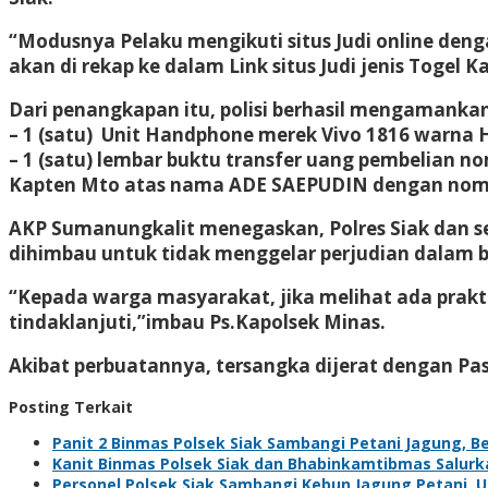
“Modusnya Pelaku mengikuti situs Judi online de
akan di rekap ke dalam Link situs Judi jenis Togel
Dari penangkapan itu, polisi berhasil mengamankan
– 1 (satu) Unit Handphone merek Vivo 1816 warna 
– 1 (satu) lembar buktu transfer uang pembelian no
Kapten Mto atas nama ADE SAEPUDIN dengan nomo
AKP Sumanungkalit menegaskan, Polres Siak dan se
dihimbau untuk tidak menggelar perjudian dalam 
“Kepada warga masyarakat, jika melihat ada prakti
tindaklanjuti,”imbau Ps.Kapolsek Minas.
Akibat perbuatannya, tersangka dijerat dengan Pasal
Posting Terkait
Panit 2 Binmas Polsek Siak Sambangi Petani Jagung, 
Kanit Binmas Polsek Siak dan Bhabinkamtibmas Salur
Personel Polsek Siak Sambangi Kebun Jagung Petani,