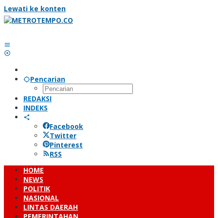
Lewati ke konten
Pencarian
REDAKSI
INDEKS
Facebook
Twitter
Pinterest
RSS
HOME
NEWS
POLITIK
NASIONAL
LINTAS DAERAH
PEMERINTAHAN