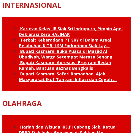
INTERNASIONAL
Karutan Kelas IIB Siak Sri Indrapura, Pimpin Apel
Deklarasi Zero HALINAR
Terkait Keberadaan PT SKY di Dalam Areal
Pelabuhan KITB, LSM Forkorindo Siak Lay…
Bupati Kasmarni Buka Puasa di Masjid Al
Ubudiyah, Warga Setempat Merasa Senang
Bupati Kasmarni Apresiasi Program Bedah
Rumah, Bantuan Baznas Bengkalis
Bupati Kasmarni Safari Ramadhan, Ajak
Masyarakat Ikut Tangani Inflasi dan Cegah …
OLAHRAGA
Harlah dan Wisuda IKS.PI Cabang Siak, Ketua
DPRD Siak Indra Gunawan di Sahkan Me…