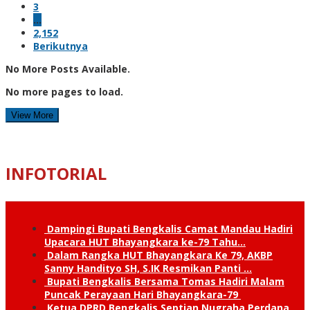
3
…
2,152
Berikutnya
No More Posts Available.
No more pages to load.
View More
INFOTORIAL
Dampingi Bupati Bengkalis Camat Mandau Hadiri
Upacara HUT Bhayangkara ke-79 Tahu…
Dalam Rangka HUT Bhayangkara Ke 79, AKBP
Sanny Handityo SH, S.IK Resmikan Panti …
Bupati Bengkalis Bersama Tomas Hadiri Malam
Puncak Perayaan Hari Bhayangkara-79
Ketua DPRD Bengkalis Septian Nugraha Perdana