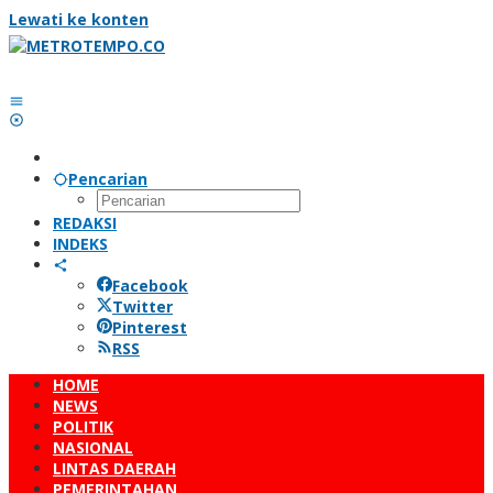
Lewati ke konten
Pencarian
REDAKSI
INDEKS
Facebook
Twitter
Pinterest
RSS
HOME
NEWS
POLITIK
NASIONAL
LINTAS DAERAH
PEMERINTAHAN