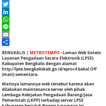
Facebook
Twitter
LinkedIn
WhatsApp
Line
Email
Share
BENGKALIS |
METROTEMPO –
Laman Web Sistem
Layanan Pengadaan Secara Elektronik (LPSE)
Kabupaten Bengkalis dengan alamat
http://lpse.bengkaliskab.go.id/eproc4 bakal Off
(mati) sementara.
Matinya lamannya web tersebut karena akan
dilakukan maintenance server oleh pihak
Lembaga Kebijakan Pengadaan Barang/Jasa
Pemerintah (LKPP) terhadap server LPSE
kabupaten berjuluk Negeri Junjungan ini.