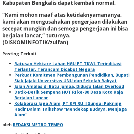
Kabupaten Bengkalis dapat kembali normal.
“Kami mohon maaf atas ketidaknyamananya,
kami akan mengusahakan pengerjaan dilakukan
secepat mungkin dan semoga pengerjaan ini bisa
berjalan lancar,” tuturnya.
(DISKOMINFOTIK/zulfan)
Posting Terkait
Ratusan Hektare Lahan HGU PT TKWL Terindikasi
Terlantar, Terancam Dicabut Negara
Perkuat Komitmen Pembangunan Pendidikan, Bupati
Siak Jajaki Universitas UNU dan Sekolah Rakyat
Jalan Amblas di Batu Jomba, Diduga Jalan Overload
Detik-Detik Sempena HUT RI ke-80 Desa Koto Raja
Berjalan Lancar
Kolaborasi Jaga Alam, PT KPI RU II Sungai Pakning
Hadir Dalam Talkshow “Mendekap Budaya, Menjaga
Alam”
oleh
REDAKSI METRO TEMPO