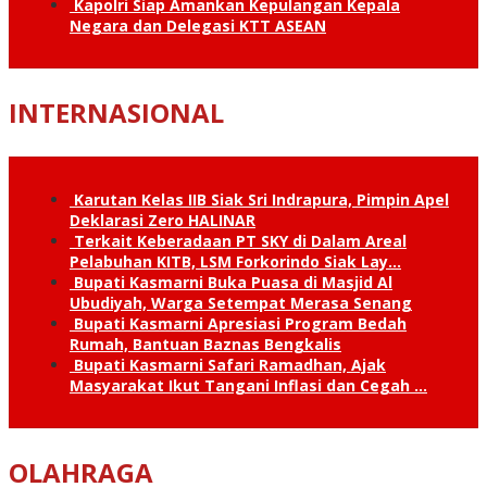
Kapolri Siap Amankan Kepulangan Kepala
Negara dan Delegasi KTT ASEAN
INTERNASIONAL
Karutan Kelas IIB Siak Sri Indrapura, Pimpin Apel
Deklarasi Zero HALINAR
Terkait Keberadaan PT SKY di Dalam Areal
Pelabuhan KITB, LSM Forkorindo Siak Lay…
Bupati Kasmarni Buka Puasa di Masjid Al
Ubudiyah, Warga Setempat Merasa Senang
Bupati Kasmarni Apresiasi Program Bedah
Rumah, Bantuan Baznas Bengkalis
Bupati Kasmarni Safari Ramadhan, Ajak
Masyarakat Ikut Tangani Inflasi dan Cegah …
OLAHRAGA