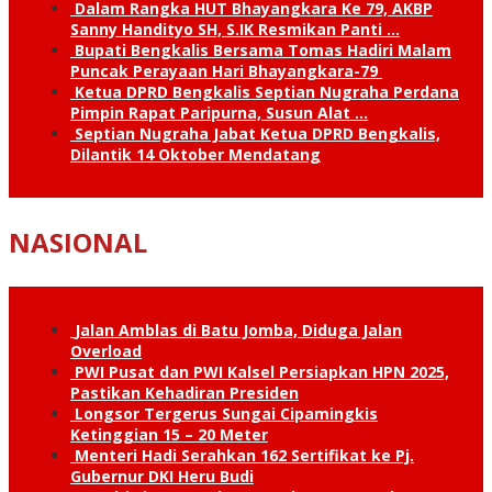
Dalam Rangka HUT Bhayangkara Ke 79, AKBP
Sanny Handityo SH, S.IK Resmikan Panti …
Bupati Bengkalis Bersama Tomas Hadiri Malam
Puncak Perayaan Hari Bhayangkara-79
Ketua DPRD Bengkalis Septian Nugraha Perdana
Pimpin Rapat Paripurna, Susun Alat …
Septian Nugraha Jabat Ketua DPRD Bengkalis,
Dilantik 14 Oktober Mendatang
NASIONAL
Jalan Amblas di Batu Jomba, Diduga Jalan
Overload
PWI Pusat dan PWI Kalsel Persiapkan HPN 2025,
Pastikan Kehadiran Presiden
Longsor Tergerus Sungai Cipamingkis
Ketinggian 15 – 20 Meter
Menteri Hadi Serahkan 162 Sertifikat ke Pj.
Gubernur DKI Heru Budi