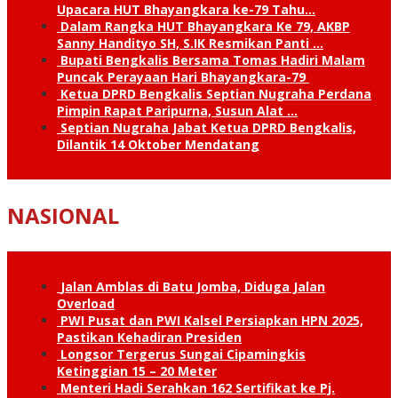
Upacara HUT Bhayangkara ke-79 Tahu…
Dalam Rangka HUT Bhayangkara Ke 79, AKBP
Sanny Handityo SH, S.IK Resmikan Panti …
Bupati Bengkalis Bersama Tomas Hadiri Malam
Puncak Perayaan Hari Bhayangkara-79
Ketua DPRD Bengkalis Septian Nugraha Perdana
Pimpin Rapat Paripurna, Susun Alat …
Septian Nugraha Jabat Ketua DPRD Bengkalis,
Dilantik 14 Oktober Mendatang
NASIONAL
Jalan Amblas di Batu Jomba, Diduga Jalan
Overload
PWI Pusat dan PWI Kalsel Persiapkan HPN 2025,
Pastikan Kehadiran Presiden
Longsor Tergerus Sungai Cipamingkis
Ketinggian 15 – 20 Meter
Menteri Hadi Serahkan 162 Sertifikat ke Pj.