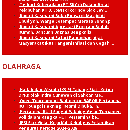
Terkait Keberadaan PT SKY di Dalam Areal
Pelabuhan KITB, LSM Forkorindo Siak Lay…
Bupati Kasmarni Buka Puasa di Masjid Al
Ubudiyah, Warga Setempat Merasa Senang
Bupati Kasmarni Apresiasi Program Bedah
Rumah, Bantuan Baznas Bengkalis
Bupati Kasmarni Safari Ramadhan, Ajak
Masyarakat Ikut Tangani Inflasi dan Cegah …
OLAHRAGA
Harlah dan Wisuda IKS.PI Cabang Siak, Ketua
DPRD Siak Indra Gunawan di Sahkan Me…
Open Tournament Badminton BAPOR Pertamina
RU II Sungai Pakning, Resmi Dibuka, In…
Pertamina RU II Sungai Pakning Gelar Turnamen
Voli dalam Rangka HUT Pertamina ke…
IPSI Siak Gelar KejurKab Sekaligus Pelantikan
Pengurus Periode 2024-2028