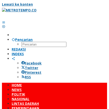
Lewati ke konten
Pencarian
REDAKSI
INDEKS
Facebook
Twitter
Pinterest
RSS
HOME
NEWS
POLITIK
NASIONAL
LINTAS DAERAH
PEMERINTAHAN