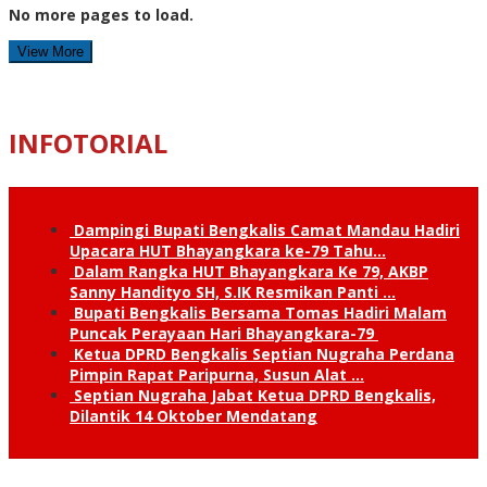
No more pages to load.
View More
INFOTORIAL
Dampingi Bupati Bengkalis Camat Mandau Hadiri
Upacara HUT Bhayangkara ke-79 Tahu…
Dalam Rangka HUT Bhayangkara Ke 79, AKBP
Sanny Handityo SH, S.IK Resmikan Panti …
Bupati Bengkalis Bersama Tomas Hadiri Malam
Puncak Perayaan Hari Bhayangkara-79
Ketua DPRD Bengkalis Septian Nugraha Perdana
Pimpin Rapat Paripurna, Susun Alat …
Septian Nugraha Jabat Ketua DPRD Bengkalis,
Dilantik 14 Oktober Mendatang