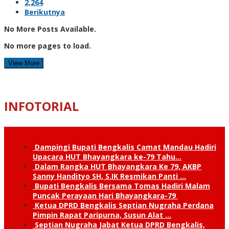
2,264
Berikutnya
No More Posts Available.
No more pages to load.
View More
INFOTORIAL
Dampingi Bupati Bengkalis Camat Mandau Hadiri
Upacara HUT Bhayangkara ke-79 Tahu…
Dalam Rangka HUT Bhayangkara Ke 79, AKBP
Sanny Handityo SH, S.IK Resmikan Panti …
Bupati Bengkalis Bersama Tomas Hadiri Malam
Puncak Perayaan Hari Bhayangkara-79
Ketua DPRD Bengkalis Septian Nugraha Perdana
Pimpin Rapat Paripurna, Susun Alat …
Septian Nugraha Jabat Ketua DPRD Bengkalis,