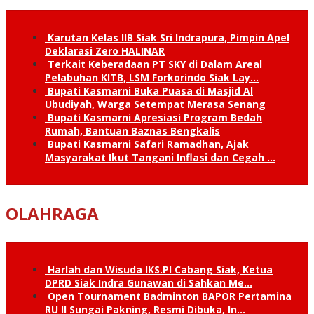
Karutan Kelas IIB Siak Sri Indrapura, Pimpin Apel
Deklarasi Zero HALINAR
Terkait Keberadaan PT SKY di Dalam Areal
Pelabuhan KITB, LSM Forkorindo Siak Lay…
Bupati Kasmarni Buka Puasa di Masjid Al
Ubudiyah, Warga Setempat Merasa Senang
Bupati Kasmarni Apresiasi Program Bedah
Rumah, Bantuan Baznas Bengkalis
Bupati Kasmarni Safari Ramadhan, Ajak
Masyarakat Ikut Tangani Inflasi dan Cegah …
OLAHRAGA
Harlah dan Wisuda IKS.PI Cabang Siak, Ketua
DPRD Siak Indra Gunawan di Sahkan Me…
Open Tournament Badminton BAPOR Pertamina
RU II Sungai Pakning, Resmi Dibuka, In…