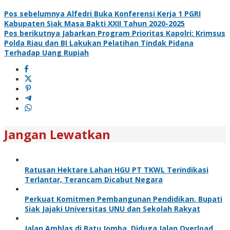
Pos sebelumnya
Alfedri Buka Konferensi Kerja 1 PGRI
Kabupaten Siak Masa Bakti XXII Tahun 2020-2025
Pos berikutnya
Jabarkan Program Prioritas Kapolri: Krimsus
Polda Riau dan BI Lakukan Pelatihan Tindak Pidana
Terhadap Uang Rupiah
Jangan Lewatkan
Ratusan Hektare Lahan HGU PT TKWL Terindikasi
Terlantar, Terancam Dicabut Negara
Perkuat Komitmen Pembangunan Pendidikan, Bupati
Siak Jajaki Universitas UNU dan Sekolah Rakyat
Jalan Amblas di Batu Jomba, Diduga Jalan Overload