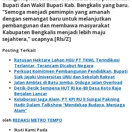
Bupati dan Wakil Bupati Kab. Bengkalis yang baru.
“Semoga menjadi pemimpin yang amanah
dengan semangat baru untuk melanjutkan
pembangunan dan membawa masyarakat
Kabupaten Bengkalis menjadi lebih maju
sejahtera,” ucapnya.[Rls/Z]
Posting Terkait
Ratusan Hektare Lahan HGU PT TKWL Terindikasi
Terlantar, Terancam Dicabut Negara
Perkuat Komitmen Pembangunan Pendidikan, Bupati
Siak Jajaki Universitas UNU dan Sekolah Rakyat
Jalan Amblas di Batu Jomba, Diduga Jalan Overload
Detik-Detik Sempena HUT RI ke-80 Desa Koto Raja
Berjalan Lancar
Kolaborasi Jaga Alam, PT KPI RU II Sungai Pakning
Hadir Dalam Talkshow “Mendekap Budaya, Menjaga
Alam”
oleh
REDAKSI METRO TEMPO
Ikuti Kami Pada