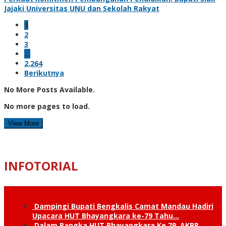
Jajaki Universitas UNU dan Sekolah Rakyat
1
2
3
…
2,264
Berikutnya
No More Posts Available.
No more pages to load.
View More
INFOTORIAL
Dampingi Bupati Bengkalis Camat Mandau Hadiri
Upacara HUT Bhayangkara ke-79 Tahu…
Dalam Rangka HUT Bhayangkara Ke 79, AKBP