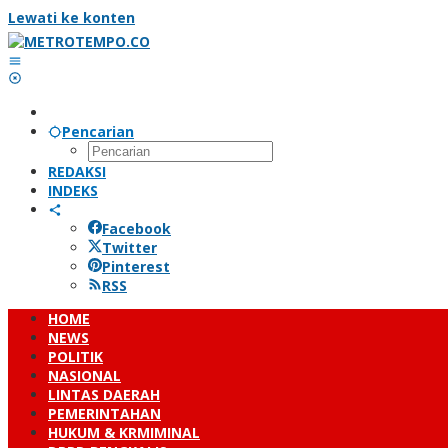
Lewati ke konten
Pencarian
REDAKSI
INDEKS
Facebook
Twitter
Pinterest
RSS
HOME
NEWS
POLITIK
NASIONAL
LINTAS DAERAH
PEMERINTAHAN
HUKUM & KRMIMINAL