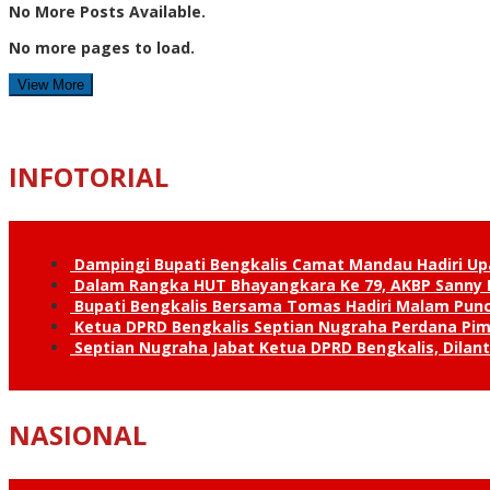
No More Posts Available.
No more pages to load.
View More
INFOTORIAL
Dampingi Bupati Bengkalis Camat Mandau Hadiri U
Dalam Rangka HUT Bhayangkara Ke 79, AKBP Sanny H
Bupati Bengkalis Bersama Tomas Hadiri Malam Pun
Ketua DPRD Bengkalis Septian Nugraha Perdana Pimp
Septian Nugraha Jabat Ketua DPRD Bengkalis, Dilan
NASIONAL