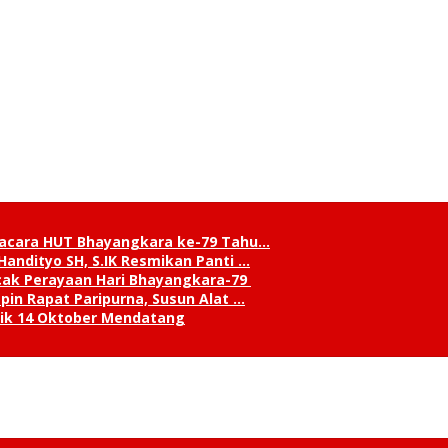
pacara HUT Bhayangkara ke-79 Tahu…
andityo SH, S.IK Resmikan Panti …
cak Perayaan Hari Bhayangkara-79
in Rapat Paripurna, Susun Alat …
tik 14 Oktober Mendatang