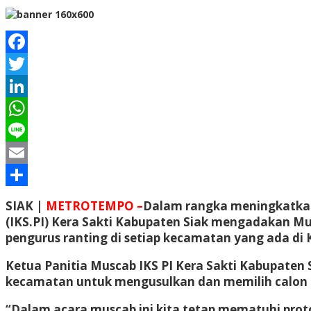
Facebook
Twitter
LinkedIn
WhatsApp
Line
Email
Share
SIAK |
METROTEMPO –
Dalam rangka meningkatkan 
(IKS.PI) Kera Sakti Kabupaten Siak mengadakan M
pengurus ranting di setiap kecamatan yang ada di K
Ketua Panitia Muscab IKS PI Kera Sakti Kabupaten
kecamatan untuk mengusulkan dan memilih calon K
“Dalam acara muscab ini kita tetap mematuhi proto