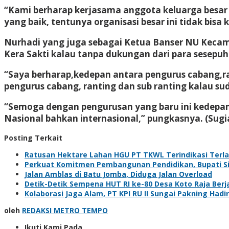
“Kami berharap kerjasama anggota keluarga besar
yang baik, tentunya organisasi besar ini tidak bi
Nurhadi yang juga sebagai Ketua Banser NU Keca
Kera Sakti kalau tanpa dukungan dari para sesepuh
“Saya berharap,kedepan antara pengurus cabang,
pengurus cabang, ranting dan sub ranting kalau s
“Semoga dengan pengurusan yang baru ini kedepan b
Nasional bahkan internasional,” pungkasnya. (Sugi
Posting Terkait
Ratusan Hektare Lahan HGU PT TKWL Terindikasi Terl
Perkuat Komitmen Pembangunan Pendidikan, Bupati Sia
Jalan Amblas di Batu Jomba, Diduga Jalan Overload
Detik-Detik Sempena HUT RI ke-80 Desa Koto Raja Berj
Kolaborasi Jaga Alam, PT KPI RU II Sungai Pakning H
oleh
REDAKSI METRO TEMPO
Ikuti Kami Pada