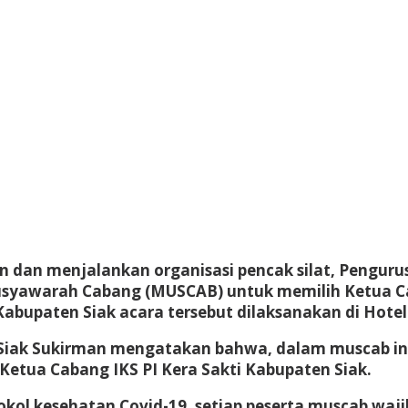
dan menjalankan organisasi pencak silat, Pengurus 
usyawarah Cabang (MUSCAB) untuk memilih Ketua Cab
abupaten Siak acara tersebut dilaksanakan di Hotel 
 Siak Sukirman mengatakan bahwa, dalam muscab ini 
etua Cabang IKS PI Kera Sakti Kabupaten Siak.
kol kesehatan Covid-19, setiap peserta muscab waji