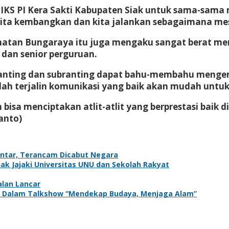
 IKS PI Kera Sakti Kabupaten Siak untuk sama-sam
sa kita kembangkan dan kita jalankan sebagaimana m
matan Bungaraya itu juga mengaku sangat berat m
 dan senior perguruan.
ranting dan subranting dapat bahu-membahu mengem
udah terjalin komunikasi yang baik akan mudah unt
isa menciptakan atlit-atlit yang berprestasi baik d
anto)
antar, Terancam Dicabut Negara
k Jajaki Universitas UNU dan Sekolah Rakyat
alan Lancar
adir Dalam Talkshow “Mendekap Budaya, Menjaga Alam”