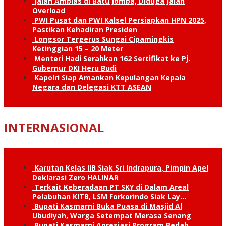
Jalan Amblas di Batu Jomba, Diduga Jalan
Overload
PWI Pusat dan PWI Kalsel Persiapkan HPN 2025,
Pastikan Kehadiran Presiden
Longsor Tergerus Sungai Cipamingkis
Ketinggian 15 – 20 Meter
Menteri Hadi Serahkan 162 Sertifikat ke Pj.
Gubernur DKI Heru Budi
Kapolri Siap Amankan Kepulangan Kepala
Negara dan Delegasi KTT ASEAN
INTERNASIONAL
Karutan Kelas IIB Siak Sri Indrapura, Pimpin Apel
Deklarasi Zero HALINAR
Terkait Keberadaan PT SKY di Dalam Areal
Pelabuhan KITB, LSM Forkorindo Siak Lay…
Bupati Kasmarni Buka Puasa di Masjid Al
Ubudiyah, Warga Setempat Merasa Senang
Bupati Kasmarni Apresiasi Program Bedah