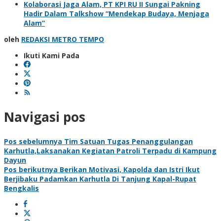
Kolaborasi Jaga Alam, PT KPI RU II Sungai Pakning
Hadir Dalam Talkshow “Mendekap Budaya, Menjaga
Alam”
oleh
REDAKSI METRO TEMPO
Ikuti Kami Pada
Navigasi pos
Pos sebelumnya
Tim Satuan Tugas Penanggulangan
Karhutla,Laksanakan Kegiatan Patroli Terpadu di Kampung
Dayun
Pos berikutnya
Berikan Motivasi, Kapolda dan Istri Ikut
Berjibaku Padamkan Karhutla Di Tanjung Kapal-Rupat
Bengkalis