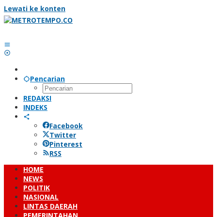
Lewati ke konten
Pencarian
REDAKSI
INDEKS
Facebook
Twitter
Pinterest
RSS
HOME
NEWS
POLITIK
NASIONAL
LINTAS DAERAH
PEMERINTAHAN