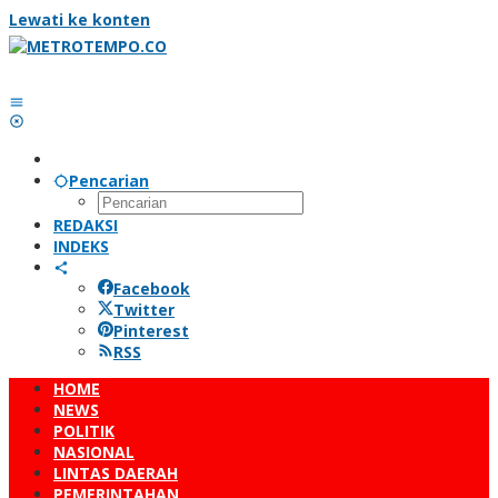
Lewati ke konten
Pencarian
REDAKSI
INDEKS
Facebook
Twitter
Pinterest
RSS
HOME
NEWS
POLITIK
NASIONAL
LINTAS DAERAH
PEMERINTAHAN