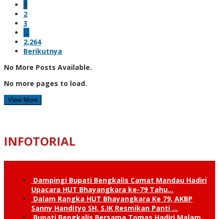
1
2
3
…
2,264
Berikutnya
No More Posts Available.
No more pages to load.
View More
INFOTORIAL
Dampingi Bupati Bengkalis Camat Mandau Hadiri
Upacara HUT Bhayangkara ke-79 Tahu…
Dalam Rangka HUT Bhayangkara Ke 79, AKBP
Sanny Handityo SH, S.IK Resmikan Panti …
Bupati Bengkalis Bersama Tomas Hadiri Malam