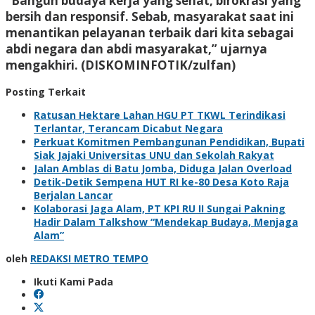
“Bangun budaya kerja yang sehat, birokrasi yang
bersih dan responsif. Sebab, masyarakat saat ini
menantikan pelayanan terbaik dari kita sebagai
abdi negara dan abdi masyarakat,” ujarnya
mengakhiri. (DISKOMINFOTIK/zulfan)
Posting Terkait
Ratusan Hektare Lahan HGU PT TKWL Terindikasi
Terlantar, Terancam Dicabut Negara
Perkuat Komitmen Pembangunan Pendidikan, Bupati
Siak Jajaki Universitas UNU dan Sekolah Rakyat
Jalan Amblas di Batu Jomba, Diduga Jalan Overload
Detik-Detik Sempena HUT RI ke-80 Desa Koto Raja
Berjalan Lancar
Kolaborasi Jaga Alam, PT KPI RU II Sungai Pakning
Hadir Dalam Talkshow “Mendekap Budaya, Menjaga
Alam”
oleh
REDAKSI METRO TEMPO
Ikuti Kami Pada