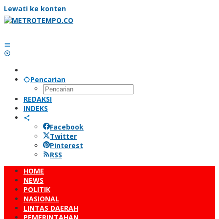
Lewati ke konten
Pencarian
REDAKSI
INDEKS
Facebook
Twitter
Pinterest
RSS
HOME
NEWS
POLITIK
NASIONAL
LINTAS DAERAH
PEMERINTAHAN