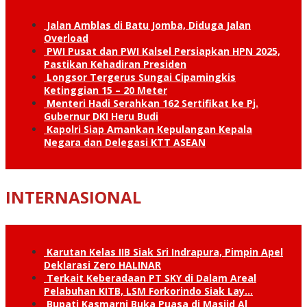
Jalan Amblas di Batu Jomba, Diduga Jalan
Overload
PWI Pusat dan PWI Kalsel Persiapkan HPN 2025,
Pastikan Kehadiran Presiden
Longsor Tergerus Sungai Cipamingkis
Ketinggian 15 – 20 Meter
Menteri Hadi Serahkan 162 Sertifikat ke Pj.
Gubernur DKI Heru Budi
Kapolri Siap Amankan Kepulangan Kepala
Negara dan Delegasi KTT ASEAN
INTERNASIONAL
Karutan Kelas IIB Siak Sri Indrapura, Pimpin Apel
Deklarasi Zero HALINAR
Terkait Keberadaan PT SKY di Dalam Areal
Pelabuhan KITB, LSM Forkorindo Siak Lay…
Bupati Kasmarni Buka Puasa di Masjid Al