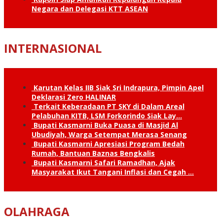
Negara dan Delegasi KTT ASEAN
INTERNASIONAL
Karutan Kelas IIB Siak Sri Indrapura, Pimpin Apel
Deklarasi Zero HALINAR
Terkait Keberadaan PT SKY di Dalam Areal
Pelabuhan KITB, LSM Forkorindo Siak Lay…
Bupati Kasmarni Buka Puasa di Masjid Al
Ubudiyah, Warga Setempat Merasa Senang
Bupati Kasmarni Apresiasi Program Bedah
Rumah, Bantuan Baznas Bengkalis
Bupati Kasmarni Safari Ramadhan, Ajak
Masyarakat Ikut Tangani Inflasi dan Cegah …
OLAHRAGA