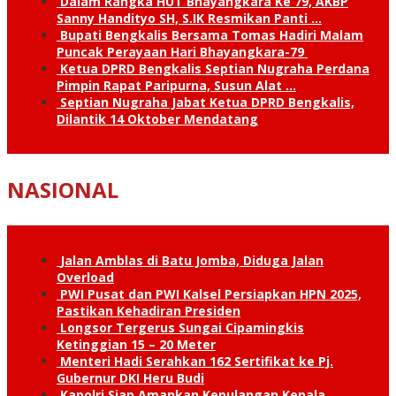
Dalam Rangka HUT Bhayangkara Ke 79, AKBP
Sanny Handityo SH, S.IK Resmikan Panti …
Bupati Bengkalis Bersama Tomas Hadiri Malam
Puncak Perayaan Hari Bhayangkara-79
Ketua DPRD Bengkalis Septian Nugraha Perdana
Pimpin Rapat Paripurna, Susun Alat …
Septian Nugraha Jabat Ketua DPRD Bengkalis,
Dilantik 14 Oktober Mendatang
NASIONAL
Jalan Amblas di Batu Jomba, Diduga Jalan
Overload
PWI Pusat dan PWI Kalsel Persiapkan HPN 2025,
Pastikan Kehadiran Presiden
Longsor Tergerus Sungai Cipamingkis
Ketinggian 15 – 20 Meter
Menteri Hadi Serahkan 162 Sertifikat ke Pj.
Gubernur DKI Heru Budi
Kapolri Siap Amankan Kepulangan Kepala