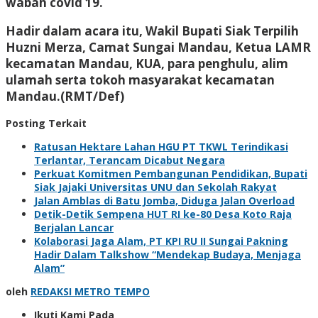
wabah covid 19.
Hadir dalam acara itu, Wakil Bupati Siak Terpilih
Huzni Merza, Camat Sungai Mandau, Ketua LAMR
kecamatan Mandau, KUA, para penghulu, alim
ulamah serta tokoh masyarakat kecamatan
Mandau.(RMT/Def)
Posting Terkait
Ratusan Hektare Lahan HGU PT TKWL Terindikasi
Terlantar, Terancam Dicabut Negara
Perkuat Komitmen Pembangunan Pendidikan, Bupati
Siak Jajaki Universitas UNU dan Sekolah Rakyat
Jalan Amblas di Batu Jomba, Diduga Jalan Overload
Detik-Detik Sempena HUT RI ke-80 Desa Koto Raja
Berjalan Lancar
Kolaborasi Jaga Alam, PT KPI RU II Sungai Pakning
Hadir Dalam Talkshow “Mendekap Budaya, Menjaga
Alam”
oleh
REDAKSI METRO TEMPO
Ikuti Kami Pada