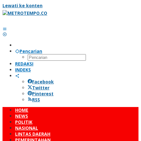
Lewati ke konten
Pencarian
REDAKSI
INDEKS
Facebook
Twitter
Pinterest
RSS
HOME
NEWS
POLITIK
NASIONAL
LINTAS DAERAH
PEMERINTAHAN