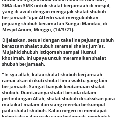
SMA dan SMK untuk shalat berjamaah di mesjid,
yang di awali dengan mengajak shalat shubuh
berjamaah”ujar Alfedri saat mengukuhkan
pejuang shubuh kecamatan Sungai Mandau, di
Mesjid Anum, Minggu, (14/3/21).
Dijelaskan, sesuai dengan take line pejuang subuh
berazzam shalat subuh seramai shalat Jum’at,
Mujahid shubuh Istiqomah sampai Husnul
khotimah. Ini upaya untuk meramaikan shalat
shubuh berjamaah.
“In sya allah, kalau shalat shubuh berjamaah
ramai akan di ikuti sholat lima waktu yang lain
berjamaah. Sangat banyak keutamaan shalat
shubuh. Diantaranya shalat berada dalam
perlindungan Allah, shalat shubuh di saksikan para
malaikat malam dan siang mereka berkumpul
pada shalat shubuh. Kalau negeri ini mendapat
keberkahan dan rezki yang berlimpah, penduduk