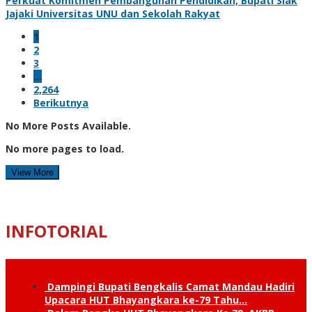
Perkuat Komitmen Pembangunan Pendidikan, Bupati Siak
Jajaki Universitas UNU dan Sekolah Rakyat
1
2
3
…
2,264
Berikutnya
No More Posts Available.
No more pages to load.
View More
INFOTORIAL
Dampingi Bupati Bengkalis Camat Mandau Hadiri
Upacara HUT Bhayangkara ke-79 Tahu…