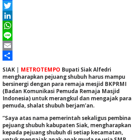
Facebook
Twitter
LinkedIn
WhatsApp
Line
Email
Share
SIAK |
METROTEMPO
Bupati Siak Alfedri
mengharapkan pejuang shubuh harus mampu
bersinergi dengan para remaja mesjid BKPRMI
(Badan Komunikasi Pemuda Remaja Masjid
Indonesia) untuk merangkul dan mengajak para
pemuda, shalat shubuh berjam’an.
“Saya atas nama pemerintah sekaligus pembina
pejuang shubuh kabupaten Siak, mengharapkan
kepada pejuang shubuh di setiap kecamatan,
untuk mengajak anak-anak muda se usia SMP,