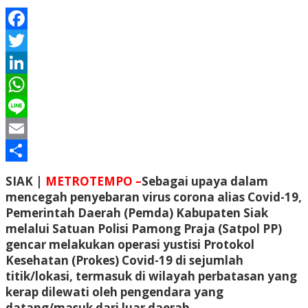
Facebook
Twitter
LinkedIn
WhatsApp
Line
Email
Share
SIAK |
METROTEMPO –
Sebagai upaya dalam
mencegah penyebaran virus corona alias Covid-19,
Pemerintah Daerah (Pemda) Kabupaten Siak
melalui Satuan Polisi Pamong Praja (Satpol PP)
gencar melakukan operasi yustisi Protokol
Kesehatan (Prokes) Covid-19 di sejumlah
titik/lokasi, termasuk di wilayah perbatasan yang
kerap dilewati oleh pengendara yang
datang/masuk dari luar daerah.