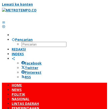
Lewati ke konten
Pencarian
REDAKSI
INDEKS
Facebook
Twitter
Pinterest
RSS
HOME
NEWS
POLITIK
NASIONAL
LINTAS DAERAH
PEMERINTAHAN