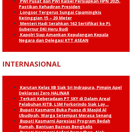
PWI Pusat dan PWI Kalsel Persiapkan HPN 2025,
Pastikan Kehadiran Presiden
Longsor Tergerus Sungai Cipamingkis
Ketinggian 15 – 20 Meter
Menteri Hadi Serahkan 162 Sertifikat ke Pj.
Gubernur DKI Heru Budi
Kapolri Siap Amankan Kepulangan Kepala
Negara dan Delegasi KTT ASEAN
INTERNASIONAL
Karutan Kelas IIB Siak Sri Indrapura, Pimpin Apel
Deklarasi Zero HALINAR
Terkait Keberadaan PT SKY di Dalam Areal
Pelabuhan KITB, LSM Forkorindo Siak Lay…
Bupati Kasmarni Buka Puasa di Masjid Al
Ubudiyah, Warga Setempat Merasa Senang
Bupati Kasmarni Apresiasi Program Bedah
Rumah, Bantuan Baznas Bengkalis