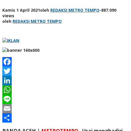
Kamis 1 April 2021
oleh
REDAKSI METRO TEMPO
-
887.090
views
oleh
REDAKSI METRO TEMPO
Facebook
Twitter
LinkedIn
WhatsApp
Line
Email
Share
BANDA ACEH |
METROTEMPO –
Usai menghadiri