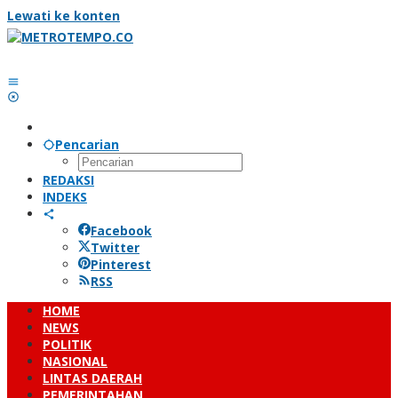
Lewati ke konten
Pencarian
REDAKSI
INDEKS
Facebook
Twitter
Pinterest
RSS
HOME
NEWS
POLITIK
NASIONAL
LINTAS DAERAH
PEMERINTAHAN