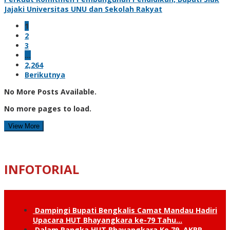
Jajaki Universitas UNU dan Sekolah Rakyat
1
2
3
…
2,264
Berikutnya
No More Posts Available.
No more pages to load.
View More
INFOTORIAL
Dampingi Bupati Bengkalis Camat Mandau Hadiri
Upacara HUT Bhayangkara ke-79 Tahu…
Dalam Rangka HUT Bhayangkara Ke 79, AKBP