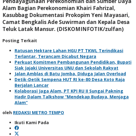
Pendayagunaan Perekonomian dan Sumber Daya
Alam Bagian Perekonomian Khairi Fahrizal,
Kasubbag Dokumentasi Prokopim Yeni Mayasari,
Camat Bengkalis Ade Suwirman dan Kepala Desa
Teluk Latak Mansur. (DISKOMINFOTIK/zulfan)
Posting Terkait
Ratusan Hektare Lahan HGU PT TKWL Terindikasi
Terlantar, Terancam Dicabut Negara
Perkuat Komitmen Pembangunan Pendidikan, Bupati
Siak Jajaki Universitas UNU dan Sekolah Rakyat
Jalan Amblas di Batu Jomba, Diduga Jalan Overload
Detik-Detik Sempena HUT RI ke-80 Desa Koto Raja
Berjalan Lancar
Kolaborasi Jaga Alam, PT KPI RU II Sungai Pakning
Hadir Dalam Talkshow “Mendekap Budaya, Menjaga
Alam”
oleh
REDAKSI METRO TEMPO
Ikuti Kami Pada