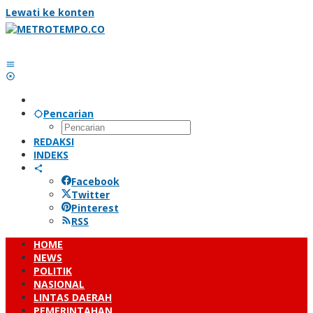
Lewati ke konten
Pencarian
REDAKSI
INDEKS
Facebook
Twitter
Pinterest
RSS
HOME
NEWS
POLITIK
NASIONAL
LINTAS DAERAH
PEMERINTAHAN