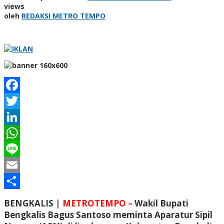
views
oleh
REDAKSI METRO TEMPO
Facebook
Twitter
LinkedIn
WhatsApp
Line
Email
Share
BENGKALIS |
METROTEMPO –
Wakil Bupati
Bengkalis Bagus Santoso meminta Aparatur Sipil