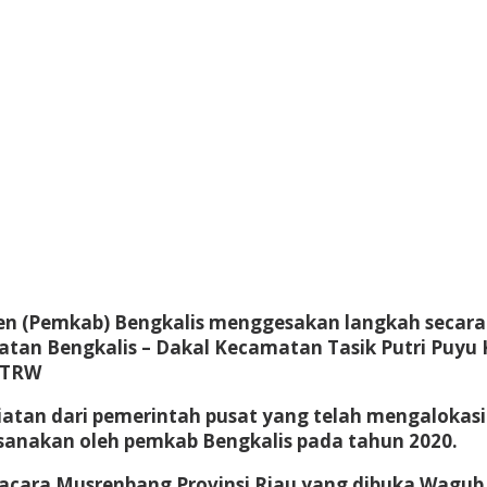
n (Pemkab) Bengkalis menggesakan langkah secara 
an Bengkalis – Dakal Kecamatan Tasik Putri Puyu 
RTRW
egiatan dari pemerintah pusat yang telah mengaloka
ksanakan oleh pemkab Bengkalis pada tahun 2020.
t acara Musrenbang Provinsi Riau yang dibuka Wagub 