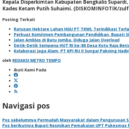
Kepala Disperkimtan Kabupaten Bengkalis Supardi
Kades Ketam Putih Suhaimi. (DISKOMINFOTIK/zulf
Posting Terkait
Ratusan Hektare Lahan HGU PT TKWL Terindikasi Terl
Perkuat Komitmen Pembangunan Pendidikan, Bupati Sia
Jalan Amblas di Batu Jomba, Diduga Jalan Overload
Detik-Detik Sempena HUT RI ke-80 Desa Koto Raja Berj
Kolaborasi Jaga Alam, PT KPI RU II Sungai Pakning H
oleh
REDAKSI METRO TEMPO
Ikuti Kami Pada
Navigasi pos
Pos sebelumnya
Permudah Masyarakat dalam Pengurusan SIM
Pos berikutnya
Bupati Resmikan Pemakaian UPT Pukesmas 