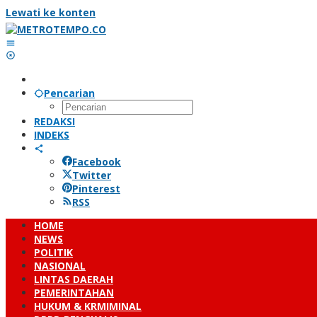
Lewati ke konten
Pencarian
REDAKSI
INDEKS
Facebook
Twitter
Pinterest
RSS
HOME
NEWS
POLITIK
NASIONAL
LINTAS DAERAH
PEMERINTAHAN
HUKUM & KRMIMINAL