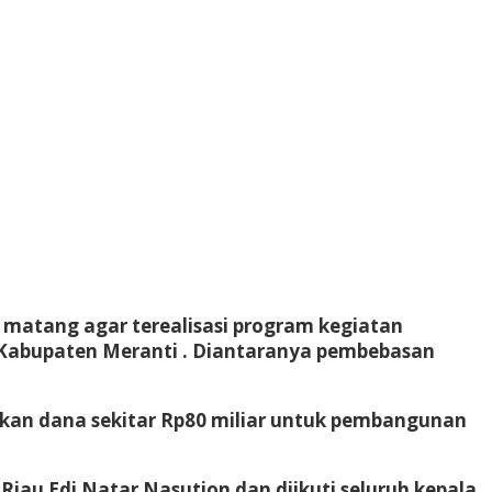
matang agar terealisasi program kegiatan
Kabupaten Meranti . Diantaranya pembebasan
sikan dana sekitar Rp80 miliar untuk pembangunan
Riau Edi Natar Nasution dan diikuti seluruh kepala