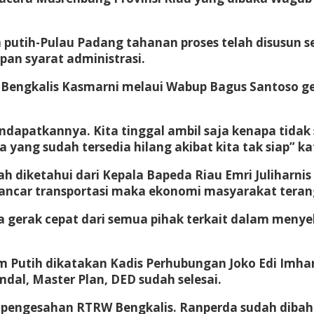
utih-Pulau Padang tahanan proses telah disusun se
an syarat administrasi.
ti Bengkalis Kasmarni melaui Wabup Bagus Santoso 
dapatkannya. Kita tinggal ambil saja kenapa tidak 
a yang sudah tersedia hilang akibat kita tak siap” 
ah diketahui dari Kepala Bapeda Riau Emri Julihar
 lancar transportasi maka ekonomi masyarakat teran
gerak cepat dari semua pihak terkait dalam menyel
 Putih dikatakan Kadis Perhubungan Joko Edi Imhar
al, Master Plan, DED sudah selesai.
pengesahan RTRW Bengkalis. Ranperda sudah dibaha