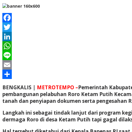
Facebook
Twitter
LinkedIn
WhatsApp
Line
Email
Share
BENGKALIS |
METROTEMPO –
Pemerintah Kabupate
pembangunan pelabuhan Roro Ketam Putih Kecamat
tanah dan penyiapan dokumen serta pengesahan 
Langkah ini sebagai tindak lanjut dari program k
dermaga Roro di desa Ketam Putih tapi gagal dila
Hal tersebut diketahui dari Kepala Bapenas RI saa