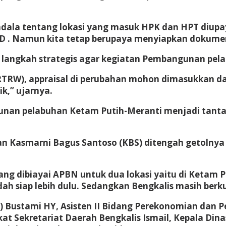
dala tentang lokasi yang masuk HPK dan HPT diupaya
D . Namun kita tetap berupaya menyiapkan dokumen
ah langkah strategis agar kegiatan Pembangunan pel
TRW), appraisal di perubahan mohon dimasukkan dan
ik,” ujarnya.
an pelabuhan Ketam Putih-Meranti menjadi tanta
gan Kasmarni Bagus Santoso (KBS) ditengah getolny
g dibiayai APBN untuk dua lokasi yaitu di Ketam Pu
ah siap lebih dulu. Sedangkan Bengkalis masih ber
a) Bustami HY, Asisten II Bidang Perekonomian dan P
t Sekretariat Daerah Bengkalis Ismail, Kepala Dina