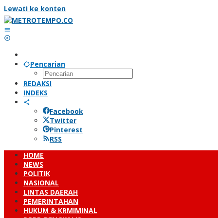
Lewati ke konten
Pencarian
REDAKSI
INDEKS
Facebook
Twitter
Pinterest
RSS
HOME
NEWS
POLITIK
NASIONAL
LINTAS DAERAH
PEMERINTAHAN
HUKUM & KRMIMINAL