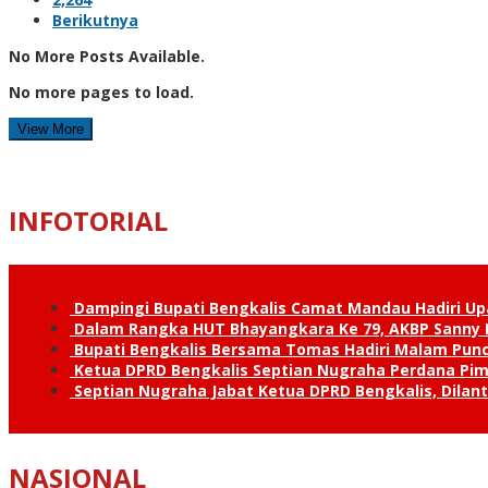
Berikutnya
No More Posts Available.
No more pages to load.
View More
INFOTORIAL
Dampingi Bupati Bengkalis Camat Mandau Hadiri U
Dalam Rangka HUT Bhayangkara Ke 79, AKBP Sanny H
Bupati Bengkalis Bersama Tomas Hadiri Malam Pun
Ketua DPRD Bengkalis Septian Nugraha Perdana Pimp
Septian Nugraha Jabat Ketua DPRD Bengkalis, Dilan
NASIONAL