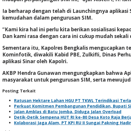
Ia berharap dengan telah di Launchingnya aplika
kemudahan dalam pengurusan SIM.
“Kami kira hal ini perlu kita berikan sosialisasi 
Dan kami rasa dengan cara ini cukup mudah sekal
Sementara itu, Kapolres Bengkalis mengucapkan ter
Kominfotik, diwakili Kabid PBE, Zulkifli, Dinas P
aplikasi Sinar oleh Kapolri.
AKBP Hendra Gunawan mengungkapkan bahwa Aplika
masyarakat untuk pengurusan SIM, serta mewujudka
Posting Terkait
Ratusan Hektare Lahan HGU PT TKWL Terindikasi Terl
Perkuat Komitmen Pembangunan Pendidikan, Bupati Sia
Jalan Amblas di Batu Jomba, Diduga Jalan Overload
Detik-Detik Sempena HUT RI ke-80 Desa Koto Raja Berj
Kolaborasi Jaga Alam, PT KPI RU II Sungai Pakning H