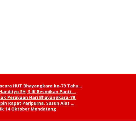
pacara HUT Bhayangkara ke-79 Tahu…
andityo SH, S.IK Resmikan Panti …
cak Perayaan Hari Bhayangkara-79
in Rapat Paripurna, Susun Alat …
tik 14 Oktober Mendatang