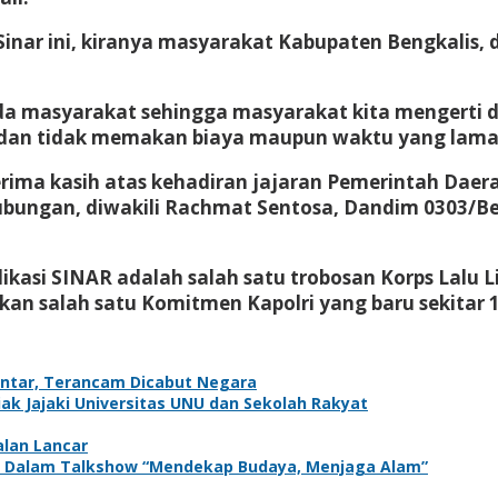
si Sinar ini, kiranya masyarakat Kabupaten Bengka
kepada masyarakat sehingga masyarakat kita mengerti 
i dan tidak memakan biaya maupun waktu yang lama
ima kasih atas kehadiran jajaran Pemerintah Daerah 
erhubungan, diwakili Rachmat Sentosa, Dandim 0303/B
si SINAR adalah salah satu trobosan Korps Lalu L
n salah satu Komitmen Kapolri yang baru sekitar 1
antar, Terancam Dicabut Negara
k Jajaki Universitas UNU dan Sekolah Rakyat
alan Lancar
adir Dalam Talkshow “Mendekap Budaya, Menjaga Alam”