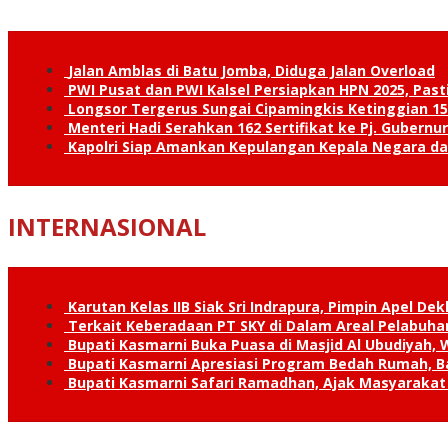
Jalan Amblas di Batu Jomba, Diduga Jalan Overload
PWI Pusat dan PWI Kalsel Persiapkan HPN 2025, Past
Longsor Tergerus Sungai Cipamingkis Ketinggian 15
Menteri Hadi Serahkan 162 Sertifikat ke Pj. Gubernur
Kapolri Siap Amankan Kepulangan Kepala Negara d
INTERNASIONAL
Karutan Kelas IIB Siak Sri Indrapura, Pimpin Apel De
Terkait Keberadaan PT SKY di Dalam Areal Pelabuhan
Bupati Kasmarni Buka Puasa di Masjid Al Ubudiyah
Bupati Kasmarni Apresiasi Program Bedah Rumah, B
Bupati Kasmarni Safari Ramadhan, Ajak Masyarakat 