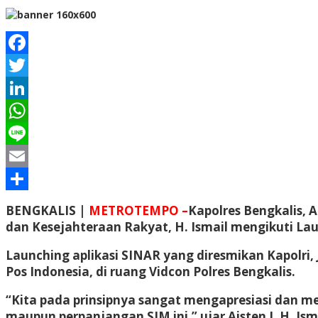
Facebook
Twitter
LinkedIn
WhatsApp
Line
Email
Share
BENGKALIS |
METROTEMPO –
Kapolres Bengkalis, 
dan Kesejahteraan Rakyat, H. Ismail mengikuti Launc
Launching aplikasi SINAR yang diresmikan Kapolri, J
Pos Indonesia, di ruang Vidcon Polres Bengkalis.
“Kita pada prinsipnya sangat mengapresiasi dan
maupun perpanjangan SIM ini,” ujar Aisten I, H. Ism