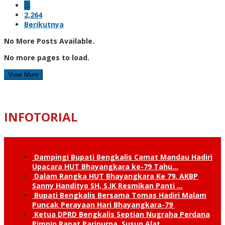
…
2,264
Berikutnya
No More Posts Available.
No more pages to load.
View More
INFOTORIAL
Dampingi Bupati Bengkalis Camat Mandau Hadiri
Upacara HUT Bhayangkara ke-79 Tahu…
Dalam Rangka HUT Bhayangkara Ke 79, AKBP
Sanny Handityo SH, S.IK Resmikan Panti …
Bupati Bengkalis Bersama Tomas Hadiri Malam
Puncak Perayaan Hari Bhayangkara-79
Ketua DPRD Bengkalis Septian Nugraha Perdana
Pimpin Rapat Paripurna, Susun Alat …