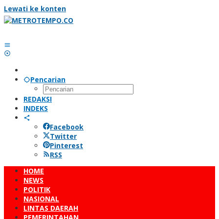
Lewati ke konten
Pencarian
REDAKSI
INDEKS
Facebook
Twitter
Pinterest
RSS
HOME
NEWS
POLITIK
NASIONAL
LINTAS DAERAH
PEMERINTAHAN