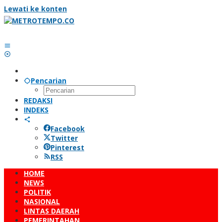
Lewati ke konten
Pencarian
REDAKSI
INDEKS
Facebook
Twitter
Pinterest
RSS
HOME
NEWS
POLITIK
NASIONAL
LINTAS DAERAH
PEMERINTAHAN