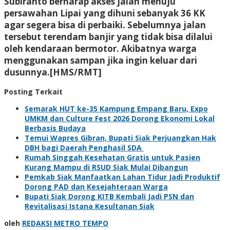
Subiranto berharap akses jalan menuju
persawahan Lipai yang dihuni sebanyak 36 KK
agar segera bisa di perbaiki. Sebelumnya jalan
tersebut terendam banjir yang tidak bisa dilalui
oleh kendaraan bermotor. Akibatnya warga
menggunakan sampan jika ingin keluar dari
dusunnya.[HMS/RMT]
Posting Terkait
Semarak HUT ke-35 Kampung Empang Baru, Expo
UMKM dan Culture Fest 2026 Dorong Ekonomi Lokal
Berbasis Budaya
Temui Wapres Gibran, Bupati Siak Perjuangkan Hak
DBH bagi Daerah Penghasil SDA
Rumah Singgah Kesehatan Gratis untuk Pasien
Kurang Mampu di RSUD Siak Mulai Dibangun
Pemkab Siak Manfaatkan Lahan Tidur Jadi Produktif
Dorong PAD dan Kesejahteraan Warga
Bupati Siak Dorong KITB Kembali Jadi PSN dan
Revitalisasi Istana Kesultanan Siak
oleh
REDAKSI METRO TEMPO