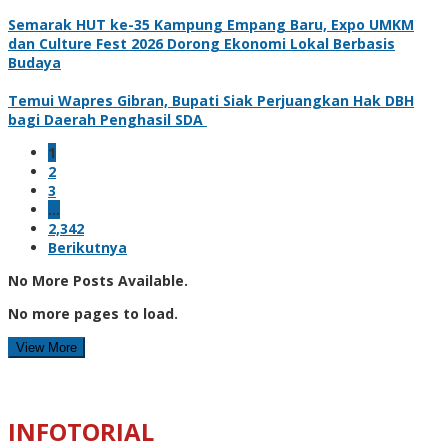
Semarak HUT ke-35 Kampung Empang Baru, Expo UMKM
dan Culture Fest 2026 Dorong Ekonomi Lokal Berbasis
Budaya
Temui Wapres Gibran, Bupati Siak Perjuangkan Hak DBH
bagi Daerah Penghasil SDA
1
2
3
…
2,342
Berikutnya
No More Posts Available.
No more pages to load.
View More
INFOTORIAL