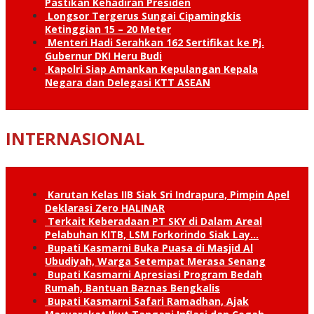
Pastikan Kehadiran Presiden
Longsor Tergerus Sungai Cipamingkis
Ketinggian 15 – 20 Meter
Menteri Hadi Serahkan 162 Sertifikat ke Pj.
Gubernur DKI Heru Budi
Kapolri Siap Amankan Kepulangan Kepala
Negara dan Delegasi KTT ASEAN
INTERNASIONAL
Karutan Kelas IIB Siak Sri Indrapura, Pimpin Apel
Deklarasi Zero HALINAR
Terkait Keberadaan PT SKY di Dalam Areal
Pelabuhan KITB, LSM Forkorindo Siak Lay…
Bupati Kasmarni Buka Puasa di Masjid Al
Ubudiyah, Warga Setempat Merasa Senang
Bupati Kasmarni Apresiasi Program Bedah
Rumah, Bantuan Baznas Bengkalis
Bupati Kasmarni Safari Ramadhan, Ajak