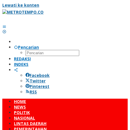
Lewati ke konten
Pencarian
REDAKSI
INDEKS
Facebook
Twitter
Pinterest
RSS
HOME
NEWS
POLITIK
NASIONAL
LINTAS DAERAH
PEMERINTAHAN