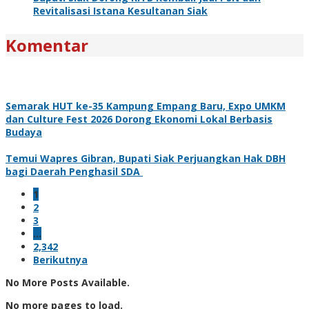
Revitalisasi Istana Kesultanan Siak
Komentar
Semarak HUT ke-35 Kampung Empang Baru, Expo UMKM
dan Culture Fest 2026 Dorong Ekonomi Lokal Berbasis
Budaya
Temui Wapres Gibran, Bupati Siak Perjuangkan Hak DBH
bagi Daerah Penghasil SDA
1
2
3
…
2,342
Berikutnya
No More Posts Available.
No more pages to load.