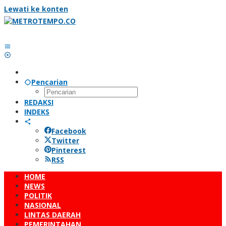
Lewati ke konten
Pencarian
REDAKSI
INDEKS
Facebook
Twitter
Pinterest
RSS
HOME
NEWS
POLITIK
NASIONAL
LINTAS DAERAH
PEMERINTAHAN