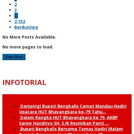
2
3
…
2,152
Berikutnya
No More Posts Available.
No more pages to load.
View More
INFOTORIAL
Dampingi Bupati Bengkalis Camat Mandau Hadiri
Upacara HUT Bhayangkara ke-79 Tahu…
Dalam Rangka HUT Bhayangkara Ke 79, AKBP
Sanny Handityo SH, S.IK Resmikan Panti …
Bupati Bengkalis Bersama Tomas Hadiri Malam