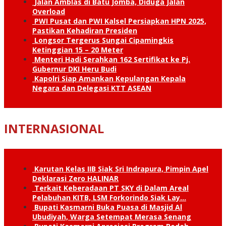
Jalan Amblas di Batu Jomba, Diduga Jalan
Overload
PWI Pusat dan PWI Kalsel Persiapkan HPN 2025,
Pastikan Kehadiran Presiden
Longsor Tergerus Sungai Cipamingkis
Ketinggian 15 – 20 Meter
Menteri Hadi Serahkan 162 Sertifikat ke Pj.
Gubernur DKI Heru Budi
Kapolri Siap Amankan Kepulangan Kepala
Negara dan Delegasi KTT ASEAN
INTERNASIONAL
Karutan Kelas IIB Siak Sri Indrapura, Pimpin Apel
Deklarasi Zero HALINAR
Terkait Keberadaan PT SKY di Dalam Areal
Pelabuhan KITB, LSM Forkorindo Siak Lay…
Bupati Kasmarni Buka Puasa di Masjid Al
Ubudiyah, Warga Setempat Merasa Senang