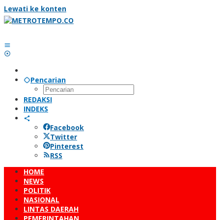
Lewati ke konten
Pencarian
REDAKSI
INDEKS
Facebook
Twitter
Pinterest
RSS
HOME
NEWS
POLITIK
NASIONAL
LINTAS DAERAH
PEMERINTAHAN