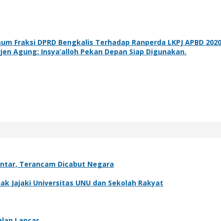
m Fraksi DPRD Bengkalis Terhadap Ranperda LKPJ APBD 202
jen Agung: Insya’alloh Pekan Depan Siap Digunakan.
antar, Terancam Dicabut Negara
k Jajaki Universitas UNU dan Sekolah Rakyat
alan Lancar