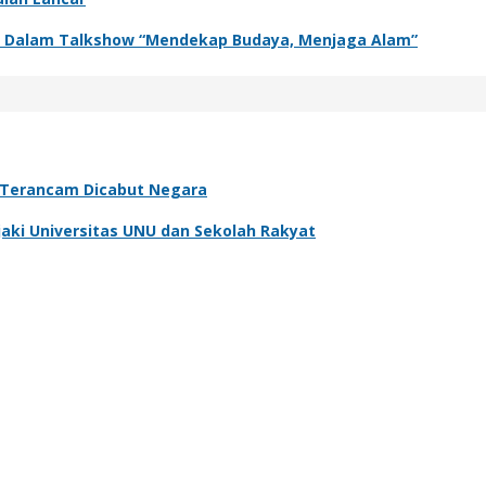
adir Dalam Talkshow “Mendekap Budaya, Menjaga Alam”
, Terancam Dicabut Negara
aki Universitas UNU dan Sekolah Rakyat