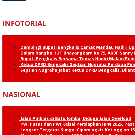
INFOTORIAL
Dampingi Bupati Bengkalis Camat Mandau Hadiri U
Dalam Rangka HUT Bhayangkara Ke 79, AKBP Sanny H
Bupati Bengkalis Bersama Tomas Hadiri Malam Pun
Ketua DPRD Bengkalis Septian Nugraha Perdana Pimp
Septian Nugraha Jabat Ketua DPRD Bengkalis, Dilan
NASIONAL
Jalan Amblas di Batu Jomba, Diduga Jalan Overload
PWI Pusat dan PWI Kalsel Persiapkan HPN 2025, Past
Longsor Tergerus Sungai Cipamingkis Ketinggian 15