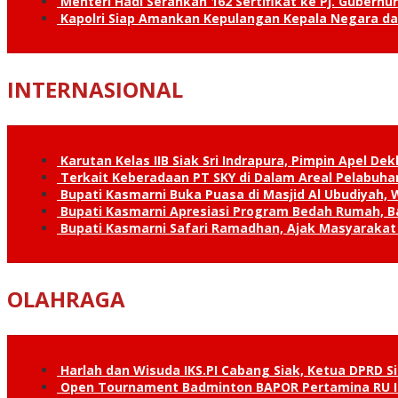
Menteri Hadi Serahkan 162 Sertifikat ke Pj. Gubernur
Kapolri Siap Amankan Kepulangan Kepala Negara d
INTERNASIONAL
Karutan Kelas IIB Siak Sri Indrapura, Pimpin Apel De
Terkait Keberadaan PT SKY di Dalam Areal Pelabuhan
Bupati Kasmarni Buka Puasa di Masjid Al Ubudiyah
Bupati Kasmarni Apresiasi Program Bedah Rumah, B
Bupati Kasmarni Safari Ramadhan, Ajak Masyarakat 
OLAHRAGA
Harlah dan Wisuda IKS.PI Cabang Siak, Ketua DPRD 
Open Tournament Badminton BAPOR Pertamina RU II 