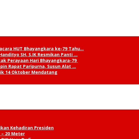
pacara HUT Bhayangkara ke-79 Tahu…
andityo SH, S.IK Resmikan Panti …
cak Perayaan Hari Bhayangkara-79
in Rapat Paripurna, Susun Alat …
tik 14 Oktober Mendatang
ikan Kehadiran Presiden
 – 20 Meter