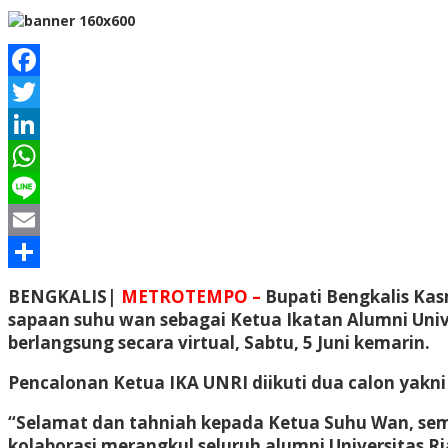
Facebook
Twitter
LinkedIn
WhatsApp
Line
Email
Share
BENGKALIS|
METROTEMPO –
Bupati Bengkalis K
sapaan suhu wan sebagai Ketua Ikatan Alumni Univ
berlangsung secara virtual, Sabtu, 5 Juni kemarin.
Pencalonan Ketua IKA UNRI diikuti dua calon ya
“Selamat dan tahniah kepada Ketua Suhu Wan, sem
kolaborasi merangkul seluruh alumni Universitas Ri