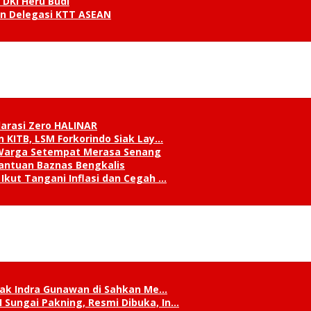
 DKI Heru Budi
an Delegasi KTT ASEAN
klarasi Zero HALINAR
 KITB, LSM Forkorindo Siak Lay…
, Warga Setempat Merasa Senang
antuan Baznas Bengkalis
Ikut Tangani Inflasi dan Cegah …
Siak Indra Gunawan di Sahkan Me…
Sungai Pakning, Resmi Dibuka, In…