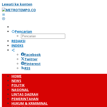
Lewati ke konten
Pencarian
REDAKSI
INDEKS
Facebook
Twitter
Pinterest
RSS
HOME
NEWS
POLITIK
NASIONAL
LINTAS DAERAH
PEMERINTAHAN
HUKUM & KRMIMINAL