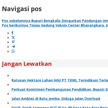
Navigasi pos
Pos sebelumnya
Bupati Bengkalis Dengarkan Pandangan Umu
Pos berikutnya
Tinjau Gedung Vaksin Center Bhayangkara, Ir
Jangan Lewatkan
Ratusan Hektare Lahan HGU PT TKWL Terindikasi Terl
Perkuat Komitmen Pembangunan Pendidikan, Bupati Sia
Jalan Amblas di Batu Jomba, Diduga Jalan Overload
Detik-Detik Sempena HUT RI ke-80 Desa Koto Raja Berj