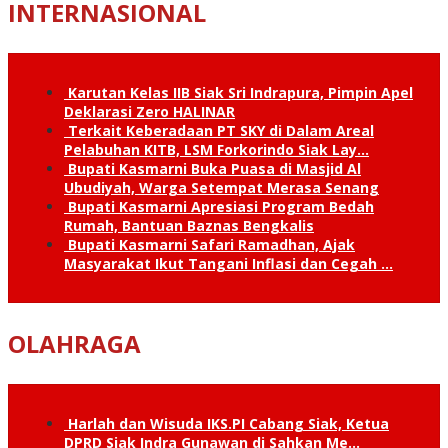
INTERNASIONAL
Karutan Kelas IIB Siak Sri Indrapura, Pimpin Apel
Deklarasi Zero HALINAR
Terkait Keberadaan PT SKY di Dalam Areal
Pelabuhan KITB, LSM Forkorindo Siak Lay…
Bupati Kasmarni Buka Puasa di Masjid Al
Ubudiyah, Warga Setempat Merasa Senang
Bupati Kasmarni Apresiasi Program Bedah
Rumah, Bantuan Baznas Bengkalis
Bupati Kasmarni Safari Ramadhan, Ajak
Masyarakat Ikut Tangani Inflasi dan Cegah …
OLAHRAGA
Harlah dan Wisuda IKS.PI Cabang Siak, Ketua
DPRD Siak Indra Gunawan di Sahkan Me…