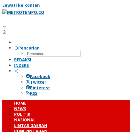
Lewati ke konten
Pencarian
REDAKSI
INDEKS
Facebook
Twitter
Pinterest
RSS
HOME
NEWS
POLITIK
NASIONAL
LINTAS DAERAH
PEMERINTAHAN