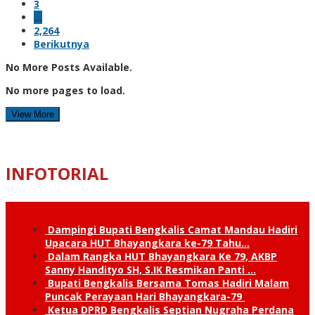
3
…
2,264
Berikutnya
No More Posts Available.
No more pages to load.
View More
INFOTORIAL
Dampingi Bupati Bengkalis Camat Mandau Hadiri
Upacara HUT Bhayangkara ke-79 Tahu…
Dalam Rangka HUT Bhayangkara Ke 79, AKBP
Sanny Handityo SH, S.IK Resmikan Panti …
Bupati Bengkalis Bersama Tomas Hadiri Malam
Puncak Perayaan Hari Bhayangkara-79
Ketua DPRD Bengkalis Septian Nugraha Perdana