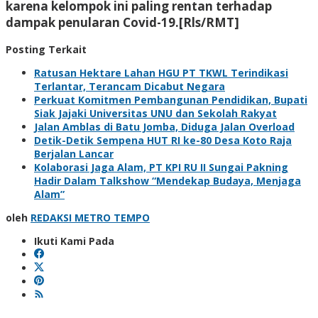
karena kelompok ini paling rentan terhadap
dampak penularan Covid-19.[Rls/RMT]
Posting Terkait
Ratusan Hektare Lahan HGU PT TKWL Terindikasi
Terlantar, Terancam Dicabut Negara
Perkuat Komitmen Pembangunan Pendidikan, Bupati
Siak Jajaki Universitas UNU dan Sekolah Rakyat
Jalan Amblas di Batu Jomba, Diduga Jalan Overload
Detik-Detik Sempena HUT RI ke-80 Desa Koto Raja
Berjalan Lancar
Kolaborasi Jaga Alam, PT KPI RU II Sungai Pakning
Hadir Dalam Talkshow “Mendekap Budaya, Menjaga
Alam”
oleh
REDAKSI METRO TEMPO
Ikuti Kami Pada