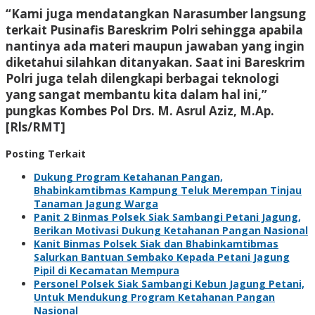
“Kami juga mendatangkan Narasumber langsung
terkait Pusinafis Bareskrim Polri sehingga apabila
nantinya ada materi maupun jawaban yang ingin
diketahui silahkan ditanyakan. Saat ini Bareskrim
Polri juga telah dilengkapi berbagai teknologi
yang sangat membantu kita dalam hal ini,”
pungkas Kombes Pol Drs. M. Asrul Aziz, M.Ap.
[Rls/RMT]
Posting Terkait
Dukung Program Ketahanan Pangan,
Bhabinkamtibmas Kampung Teluk Merempan Tinjau
Tanaman Jagung Warga
Panit 2 Binmas Polsek Siak Sambangi Petani Jagung,
Berikan Motivasi Dukung Ketahanan Pangan Nasional
Kanit Binmas Polsek Siak dan Bhabinkamtibmas
Salurkan Bantuan Sembako Kepada Petani Jagung
Pipil di Kecamatan Mempura
Personel Polsek Siak Sambangi Kebun Jagung Petani,
Untuk Mendukung Program Ketahanan Pangan
Nasional