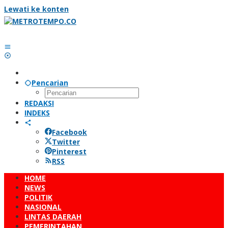
Lewati ke konten
Pencarian
REDAKSI
INDEKS
Facebook
Twitter
Pinterest
RSS
HOME
NEWS
POLITIK
NASIONAL
LINTAS DAERAH
PEMERINTAHAN