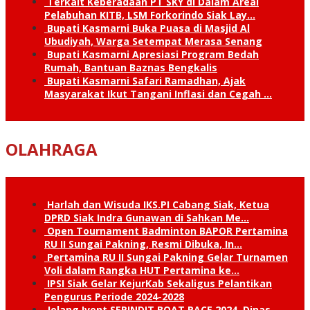
Terkait Keberadaan PT SKY di Dalam Areal
Pelabuhan KITB, LSM Forkorindo Siak Lay…
Bupati Kasmarni Buka Puasa di Masjid Al
Ubudiyah, Warga Setempat Merasa Senang
Bupati Kasmarni Apresiasi Program Bedah
Rumah, Bantuan Baznas Bengkalis
Bupati Kasmarni Safari Ramadhan, Ajak
Masyarakat Ikut Tangani Inflasi dan Cegah …
OLAHRAGA
Harlah dan Wisuda IKS.PI Cabang Siak, Ketua
DPRD Siak Indra Gunawan di Sahkan Me…
Open Tournament Badminton BAPOR Pertamina
RU II Sungai Pakning, Resmi Dibuka, In…
Pertamina RU II Sungai Pakning Gelar Turnamen
Voli dalam Rangka HUT Pertamina ke…
IPSI Siak Gelar KejurKab Sekaligus Pelantikan
Pengurus Periode 2024-2028
Jelang Ivent SERINDIT BOAT RACE 2024, Dinas