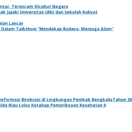
antar, Terancam Dicabut Negara
k Jajaki Universitas UNU dan Sekolah Rakyat
alan Lancar
adir Dalam Talkshow “Mendekap Budaya, Menjaga Alam”
eformasi Birokrasi di Lingkungan Pemkab BengkalisTahun 202
lda Riau Lolos Ketahap Pemeriksaan Kesehatan II