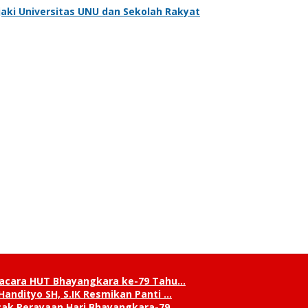
aki Universitas UNU dan Sekolah Rakyat
pacara HUT Bhayangkara ke-79 Tahu…
andityo SH, S.IK Resmikan Panti …
cak Perayaan Hari Bhayangkara-79