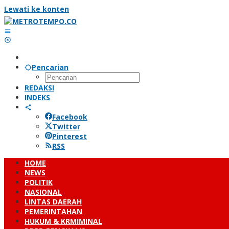
Lewati ke konten
Pencarian
REDAKSI
INDEKS
Facebook
Twitter
Pinterest
RSS
HOME
NEWS
POLITIK
NASIONAL
LINTAS DAERAH
PEMERINTAHAN
HUKUM & KRMIMINAL