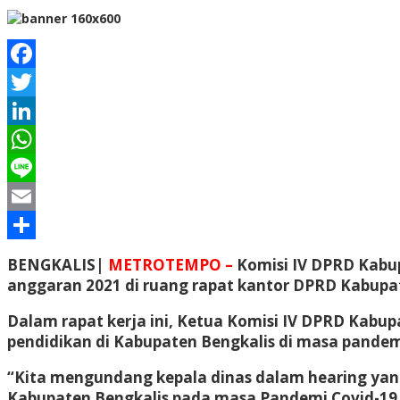
Facebook
Twitter
LinkedIn
WhatsApp
Line
Email
Share
BENGKALIS|
METROTEMPO –
Komisi IV DPRD Kabup
anggaran 2021 di ruang rapat kantor DPRD Kabupate
Dalam rapat kerja ini, Ketua Komisi IV DPRD Kabu
pendidikan di Kabupaten Bengkalis di masa pandem
“Kita mengundang kepala dinas dalam hearing ya
Kabupaten Bengkalis pada masa Pandemi Covid-19 saa