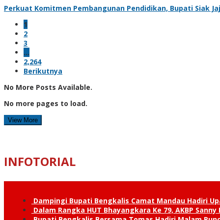
Perkuat Komitmen Pembangunan Pendidikan, Bupati Siak Jaj
1
2
3
…
2,264
Berikutnya
No More Posts Available.
No more pages to load.
View More
INFOTORIAL
Dampingi Bupati Bengkalis Camat Mandau Hadiri U
Dalam Rangka HUT Bhayangkara Ke 79, AKBP Sanny H
Bupati Bengkalis Bersama Tomas Hadiri Malam Pun