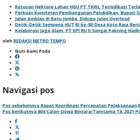
Ratusan Hektare Lahan HGU PT TKWL Terindikasi Terl
Perkuat Komitmen Pembangunan Pendidikan, Bupati Sia
Jalan Amblas di Batu Jomba, Diduga Jalan Overload
Detik-Detik Sempena HUT RI ke-80 Desa Koto Raja Berj
Kolaborasi Jaga Alam, PT KPI RU II Sungai Pakning H
oleh
REDAKSI METRO TEMPO
Ikuti Kami Pada
Navigasi pos
Pos sebelumnya
Rapat Koordinasi Percepatan Pelaksanaan R
Pos berikutnya
804 Calon Siswa Bintara/Tamtama TA 2021 Po