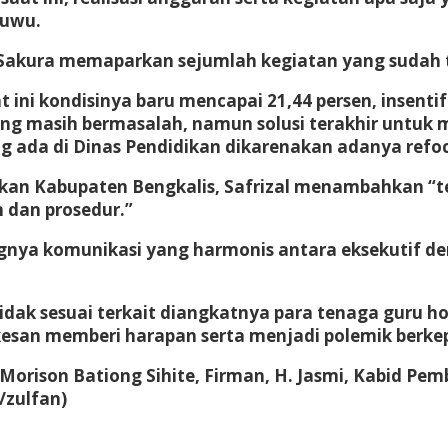
Luwu.
 Sakura memaparkan sejumlah kegiatan yang sudah te
 ini kondisinya baru mencapai 21,44 persen, insentif
yang masih bermasalah, namun solusi terakhir untuk
ng ada di Dinas Pendidikan dikarenakan adanya ref
an Kabupaten Bengkalis, Safrizal menambahkan “ter
 dan prosedur.”
nya komunikasi yang harmonis antara eksekutif deng
tidak sesuai terkait diangkatnya para tenaga guru 
kesan memberi harapan serta menjadi polemik berke
IV Morison Bationg Sihite, Firman, H. Jasmi, Kabid
zulfan)