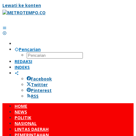
Lewati ke konten
Pencarian
REDAKSI
INDEKS
Facebook
Twitter
Pinterest
RSS
HOME
NEWS
POLITIK
NASIONAL
LINTAS DAERAH
PEMERINTAHAN