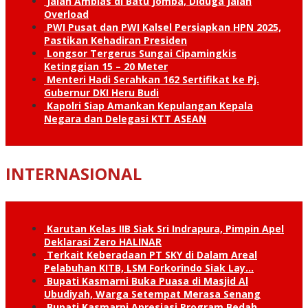
Jalan Amblas di Batu Jomba, Diduga Jalan
Overload
PWI Pusat dan PWI Kalsel Persiapkan HPN 2025,
Pastikan Kehadiran Presiden
Longsor Tergerus Sungai Cipamingkis
Ketinggian 15 – 20 Meter
Menteri Hadi Serahkan 162 Sertifikat ke Pj.
Gubernur DKI Heru Budi
Kapolri Siap Amankan Kepulangan Kepala
Negara dan Delegasi KTT ASEAN
INTERNASIONAL
Karutan Kelas IIB Siak Sri Indrapura, Pimpin Apel
Deklarasi Zero HALINAR
Terkait Keberadaan PT SKY di Dalam Areal
Pelabuhan KITB, LSM Forkorindo Siak Lay…
Bupati Kasmarni Buka Puasa di Masjid Al
Ubudiyah, Warga Setempat Merasa Senang
Bupati Kasmarni Apresiasi Program Bedah