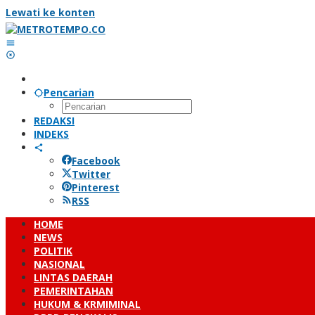
Lewati ke konten
Pencarian
REDAKSI
INDEKS
Facebook
Twitter
Pinterest
RSS
HOME
NEWS
POLITIK
NASIONAL
LINTAS DAERAH
PEMERINTAHAN
HUKUM & KRMIMINAL