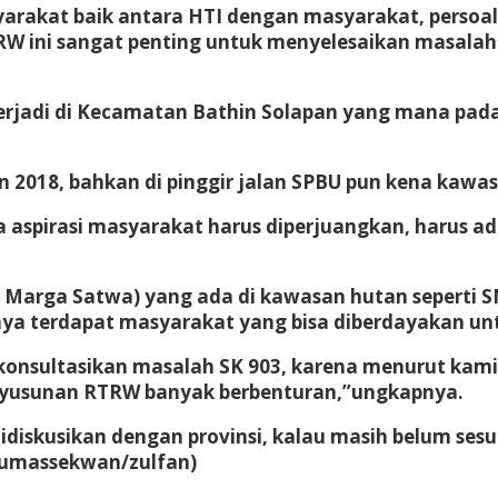
arakat baik antara HTI dengan masyarakat, persoala
W ini sangat penting untuk menyelesaikan masalah 
erjadi di Kecamatan Bathin Solapan yang mana pada
2018, bahkan di pinggir jalan SPBU pun kena kawasan
spirasi masyarakat harus diperjuangkan, harus ad
rga Satwa) yang ada di kawasan hutan seperti SM
mnya terdapat masyarakat yang bisa diberdayakan u
onsultasikan masalah SK 903, karena menurut kami p
nyusunan RTRW banyak berbenturan,”ungkapnya.
a didiskusikan dengan provinsi, kalau masih belum se
humassekwan/zulfan)