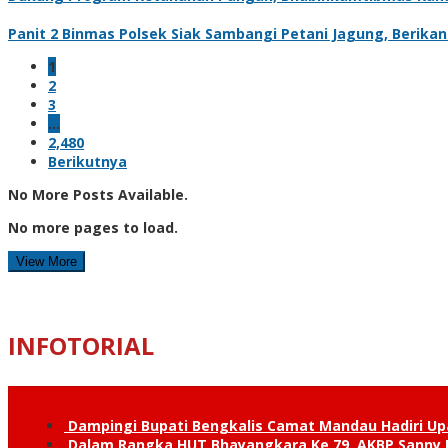
Panit 2 Binmas Polsek Siak Sambangi Petani Jagung, Berik
1
2
3
…
2,480
Berikutnya
No More Posts Available.
No more pages to load.
View More
INFOTORIAL
Dampingi Bupati Bengkalis Camat Mandau Hadiri U
Dalam Rangka HUT Bhayangkara Ke 79, AKBP Sanny H