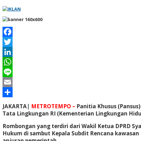
Facebook
Twitter
LinkedIn
WhatsApp
Line
Email
Share
JAKARTA|
METROTEMPO –
Panitia Khusus (Pansus
Tata Lingkungan RI (Kementerian Lingkungan Hidup
Rombongan yang terdiri dari Wakil Ketua DPRD Sya
Hukum di sambut Kepala Subdit Rencana kawasan H
anjuran pemerintah.