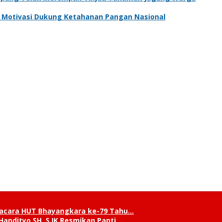
an Motivasi Dukung Ketahanan Pangan Nasional
pacara HUT Bhayangkara ke-79 Tahu…
andityo SH, S.IK Resmikan Panti …