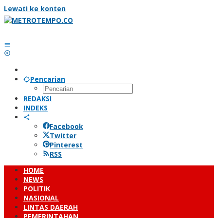
Lewati ke konten
Pencarian
REDAKSI
INDEKS
Facebook
Twitter
Pinterest
RSS
HOME
NEWS
POLITIK
NASIONAL
LINTAS DAERAH
PEMERINTAHAN