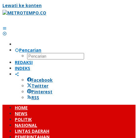
Lewati ke konten
Pencarian
REDAKSI
INDEKS
Facebook
Twitter
Pinterest
RSS
HOME
NEWS
POLITIK
NASIONAL
LINTAS DAERAH
PEMERINTAHAN