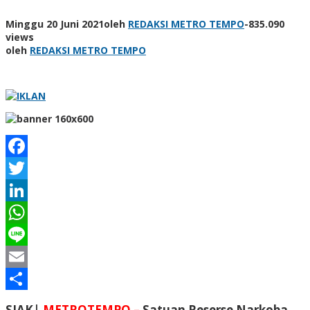
Minggu 20 Juni 2021
oleh
REDAKSI METRO TEMPO
-
835.090
views
oleh
REDAKSI METRO TEMPO
Facebook
Twitter
LinkedIn
WhatsApp
Line
Email
Share
SIAK|
METROTEMPO –
Satuan Reserse Narkoba