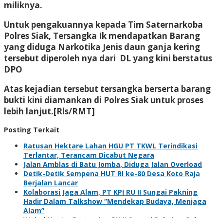
miliknya.
Untuk pengakuannya kepada Tim Saternarkoba
Polres Siak, Tersangka Ik mendapatkan Barang
yang diduga Narkotika Jenis daun ganja kering
tersebut diperoleh nya dari DL yang kini berstatus
DPO
Atas kejadian tersebut tersangka berserta barang
bukti kini diamankan di Polres Siak untuk proses
lebih lanjut.[Rls/RMT]
Posting Terkait
Ratusan Hektare Lahan HGU PT TKWL Terindikasi
Terlantar, Terancam Dicabut Negara
Jalan Amblas di Batu Jomba, Diduga Jalan Overload
Detik-Detik Sempena HUT RI ke-80 Desa Koto Raja
Berjalan Lancar
Kolaborasi Jaga Alam, PT KPI RU II Sungai Pakning
Hadir Dalam Talkshow “Mendekap Budaya, Menjaga
Alam”