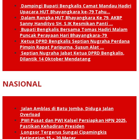
Dampingi Bupati Bengkalis Camat Mandau Hadiri
Upacara HUT Bhayangkara ke-79 Tahu…
Dalam Rangka HUT Bhayangkara Ke 79, AKBP
Sanny Handityo SH, S.IK Resmikan Panti …
Bupati Bengkalis Bersama Tomas Hadiri Malam
Puncak Perayaan Hari Bhayangkara-79
Ketua DPRD Bengkalis Septian Nugraha Perdana
Pimpin Rapat Paripurna, Susun Alat …
Septian Nugraha Jabat Ketua DPRD Bengkalis,
Dilantik 14 Oktober Mendatang
NASIONAL
Jalan Amblas di Batu Jomba, Diduga Jalan
Overload
PWI Pusat dan PWI Kalsel Persiapkan HPN 2025,
Pastikan Kehadiran Presiden
Longsor Tergerus Sungai Cipamingkis
Ketinggian 15 – 20 Meter