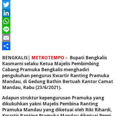
Facebook
Twitter
LinkedIn
WhatsApp
Line
Email
Share
BENGKALIS|
METROTEMPO –
Bupati Bengkalis
Kasmarni selaku Ketua Majelis Pembimbing
Cabang Pramuka Bengkalis menghadiri
pengukuhan pengurus Kwartir Ranting Pramuka
Mandau, di Gedung Bathin Bertuah Kantor Camat
Mandau, Rabu (23/6/2021).
Adapun struktur kepengurusan Pramuka yang
dikukuhkan yakni Majelis Pembina Ranting
Pramuka Mandau yang diketuai oleh Riki Rihardi,
Kwartir Ranting Pramuka Mandau diketuai Peppi