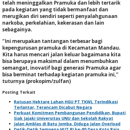
telah meninggalkan Pramuka dan lebih tertarik
pada kegiatan yang tidak bermanfaat dan
merugikan diri sendiri seperti penyalahgunaan
narkoba, perkelahian, kekerasan dan lain
sebagainya.
“Ini merupakan tantangan terbesar bagi
kepengurusan pramuka di Kecamatan Mandau.
Kita harus mencari jalan keluar bagaimana kita
bisa berupaya maksimal dalam menumbuhkan
semangat, inovatif bagi generasi Pramuka agar
bisa berminat terhadap kegiatan pramuka ini,”
tuturnya (prokopim/zulfan)
Posting Terkait
Ratusan Hektare Lahan HGU PT TKWL Terindikasi
Terlantar, Terancam Dicabut Negara
Perkuat Komitmen Pembangunan Pendidikan, Bupati
Siak Jajaki Universitas UNU dan Sekolah Rakyat
Jalan Amblas di Batu Jomba, Diduga Jalan Overload
Detik-Detik Sempena HUT RI ke-80 Desa Koto Raja