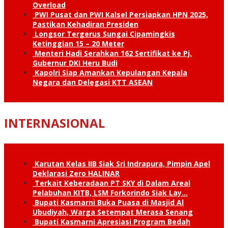
Overload
PWI Pusat dan PWI Kalsel Persiapkan HPN 2025,
Pastikan Kehadiran Presiden
Longsor Tergerus Sungai Cipamingkis
Ketinggian 15 – 20 Meter
Menteri Hadi Serahkan 162 Sertifikat ke Pj.
Gubernur DKI Heru Budi
Kapolri Siap Amankan Kepulangan Kepala
Negara dan Delegasi KTT ASEAN
INTERNASIONAL
Karutan Kelas IIB Siak Sri Indrapura, Pimpin Apel
Deklarasi Zero HALINAR
Terkait Keberadaan PT SKY di Dalam Areal
Pelabuhan KITB, LSM Forkorindo Siak Lay…
Bupati Kasmarni Buka Puasa di Masjid Al
Ubudiyah, Warga Setempat Merasa Senang
Bupati Kasmarni Apresiasi Program Bedah