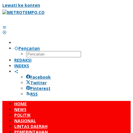
Lewati ke konten
Pencarian
REDAKSI
INDEKS
Facebook
Twitter
Pinterest
RSS
HOME
NEWS
POLITIK
NASIONAL
LINTAS DAERAH
PEMERINTAHAN