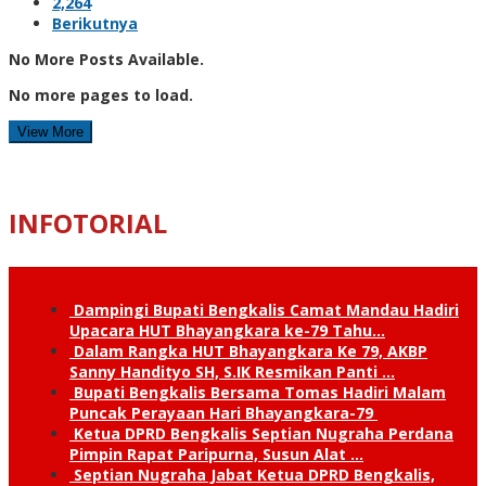
2,264
Berikutnya
No More Posts Available.
No more pages to load.
View More
INFOTORIAL
Dampingi Bupati Bengkalis Camat Mandau Hadiri
Upacara HUT Bhayangkara ke-79 Tahu…
Dalam Rangka HUT Bhayangkara Ke 79, AKBP
Sanny Handityo SH, S.IK Resmikan Panti …
Bupati Bengkalis Bersama Tomas Hadiri Malam
Puncak Perayaan Hari Bhayangkara-79
Ketua DPRD Bengkalis Septian Nugraha Perdana
Pimpin Rapat Paripurna, Susun Alat …
Septian Nugraha Jabat Ketua DPRD Bengkalis,