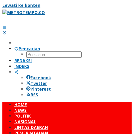
Lewati ke konten
Pencarian
REDAKSI
INDEKS
Facebook
Twitter
Pinterest
RSS
HOME
NEWS
POLITIK
NASIONAL
LINTAS DAERAH
PEMERINTAHAN