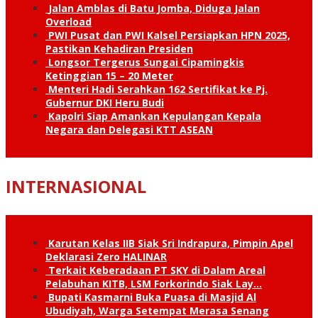
Jalan Amblas di Batu Jomba, Diduga Jalan
Overload
PWI Pusat dan PWI Kalsel Persiapkan HPN 2025,
Pastikan Kehadiran Presiden
Longsor Tergerus Sungai Cipamingkis
Ketinggian 15 – 20 Meter
Menteri Hadi Serahkan 162 Sertifikat ke Pj.
Gubernur DKI Heru Budi
Kapolri Siap Amankan Kepulangan Kepala
Negara dan Delegasi KTT ASEAN
INTERNASIONAL
Karutan Kelas IIB Siak Sri Indrapura, Pimpin Apel
Deklarasi Zero HALINAR
Terkait Keberadaan PT SKY di Dalam Areal
Pelabuhan KITB, LSM Forkorindo Siak Lay…
Bupati Kasmarni Buka Puasa di Masjid Al
Ubudiyah, Warga Setempat Merasa Senang