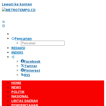
Lewati ke konten
Pencarian
REDAKSI
INDEKS
Facebook
Twitter
Pinterest
RSS
HOME
NEWS
POLITIK
NASIONAL
LINTAS DAERAH
PEMERINTAHAN