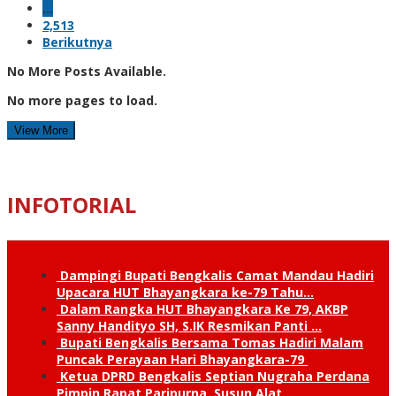
…
2,513
Berikutnya
No More Posts Available.
No more pages to load.
View More
INFOTORIAL
Dampingi Bupati Bengkalis Camat Mandau Hadiri
Upacara HUT Bhayangkara ke-79 Tahu…
Dalam Rangka HUT Bhayangkara Ke 79, AKBP
Sanny Handityo SH, S.IK Resmikan Panti …
Bupati Bengkalis Bersama Tomas Hadiri Malam
Puncak Perayaan Hari Bhayangkara-79
Ketua DPRD Bengkalis Septian Nugraha Perdana
Pimpin Rapat Paripurna, Susun Alat …