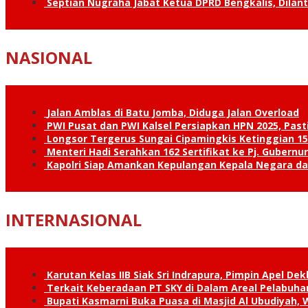
Septian Nugraha Jabat Ketua DPRD Bengkalis, Dilan
NASIONAL
Jalan Amblas di Batu Jomba, Diduga Jalan Overload
PWI Pusat dan PWI Kalsel Persiapkan HPN 2025, Past
Longsor Tergerus Sungai Cipamingkis Ketinggian 15
Menteri Hadi Serahkan 162 Sertifikat ke Pj. Gubernur
Kapolri Siap Amankan Kepulangan Kepala Negara d
INTERNASIONAL
Karutan Kelas IIB Siak Sri Indrapura, Pimpin Apel De
Terkait Keberadaan PT SKY di Dalam Areal Pelabuhan
Bupati Kasmarni Buka Puasa di Masjid Al Ubudiyah