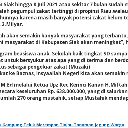
ak hingga 8 Juli 2021 atau sekitar 7 bulan sudah me
lah pegumpul zakat tertinggi di propinsi Riau.walaup
unnya.karena masih banyak potensi zakat belum t
.2.Milyar.
lah akan semakin banyak masyarakat yang terbantu,
i masyarakat di Kabupaten Siak akan meningkat”, 
ram beasiswa anak. Sekolah baik tingkat SD sampai
ntuk bersyukur atas apa yang di terima dan berdoa
tus sebagai pengeluar zakat (Muzaki)
t ke Baznas, insyaallah Negeri kita akan semakin 
a.M.Ed melalui Ketua Upz Kec.Kerinci Kanan H.Mift
 secara keseluruhan Rp. 638.000.000, yang di salurk
erjumlah 270 orang mustahik, setiap Mustahik menda
s Kampung Teluk Merempan Tinjau Tanaman Jagung Warga