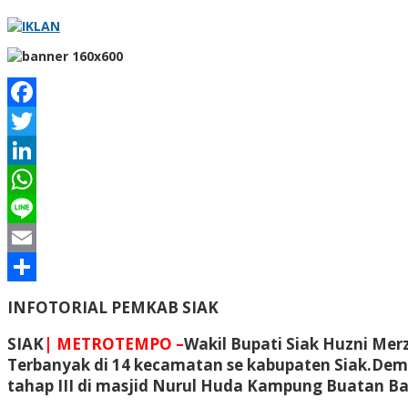
Facebook
Twitter
LinkedIn
WhatsApp
Line
Email
Share
INFOTORIAL PEMKAB SIAK
SIAK
| METROTEMPO –
Wakil Bupati Siak Huzni Me
Terbanyak di 14 kecamatan se kabupaten Siak.Demi
tahap III di masjid Nurul Huda Kampung Buatan Bar