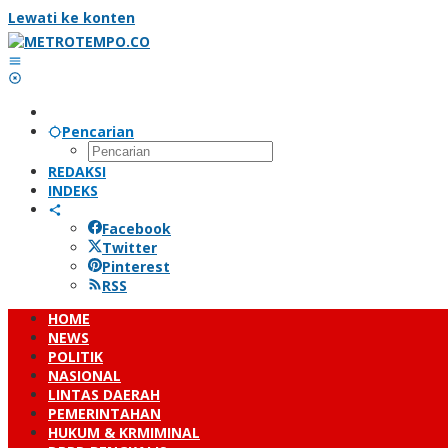
Lewati ke konten
Pencarian
REDAKSI
INDEKS
Facebook
Twitter
Pinterest
RSS
HOME
NEWS
POLITIK
NASIONAL
LINTAS DAERAH
PEMERINTAHAN
HUKUM & KRMIMINAL