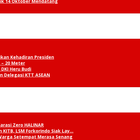
tik 14 Oktober Mendatang
ikan Kehadiran Presiden
 – 20 Meter
 DKI Heru Budi
an Delegasi KTT ASEAN
klarasi Zero HALINAR
 KITB, LSM Forkorindo Siak Lay…
, Warga Setempat Merasa Senang