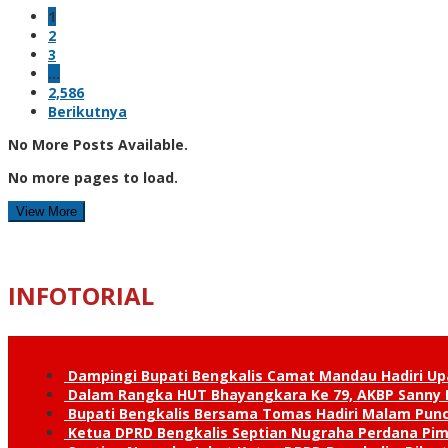
1
2
3
…
2,586
Berikutnya
No More Posts Available.
No more pages to load.
View More
INFOTORIAL
Dampingi Bupati Bengkalis Camat Mandau Hadiri U
Dalam Rangka HUT Bhayangkara Ke 79, AKBP Sanny H
Bupati Bengkalis Bersama Tomas Hadiri Malam Pun
Ketua DPRD Bengkalis Septian Nugraha Perdana Pimp