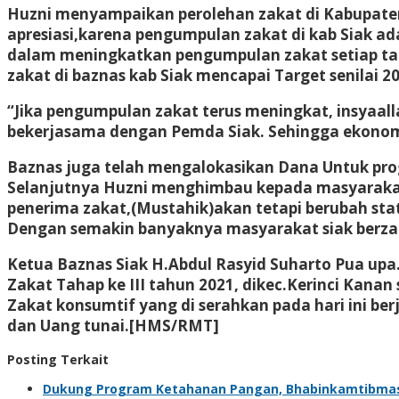
Huzni menyampaikan perolehan zakat di Kabupaten Si
apresiasi,karena pengumpulan zakat di kab Siak ada
dalam meningkatkan pengumpulan zakat setiap tah
zakat di baznas kab Siak mencapai Target senilai 20
“Jika pengumpulan zakat terus meningkat, insyaal
bekerjasama dengan Pemda Siak. Sehingga ekonom
Baznas juga telah mengalokasikan Dana Untuk prog
Selanjutnya Huzni menghimbau kepada masyarakat u
penerima zakat,(Mustahik)akan tetapi berubah sta
Dengan semakin banyaknya masyarakat siak berzaka
Ketua Baznas Siak H.Abdul Rasyid Suharto Pua up
Zakat Tahap ke III tahun 2021, dikec.Kerinci Kanan
Zakat konsumtif yang di serahkan pada hari ini b
dan Uang tunai.[HMS/RMT]
Posting Terkait
Dukung Program Ketahanan Pangan, Bhabinkamtibma