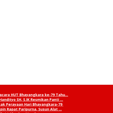
pacara HUT Bhayangkara ke-79 Tahu…
andityo SH, S.IK Resmikan Panti …
cak Perayaan Hari Bhayangkara-79
in Rapat Paripurna, Susun Alat …