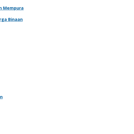
an Mempura
rga Binaan
an