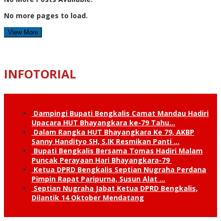
No more pages to load.
View More
INFOTORIAL
Dampingi Bupati Bengkalis Camat Mandau Hadiri
Upacara HUT Bhayangkara ke-79 Tahu…
Dalam Rangka HUT Bhayangkara Ke 79, AKBP
Sanny Handityo SH, S.IK Resmikan Panti …
Bupati Bengkalis Bersama Tomas Hadiri Malam
Puncak Perayaan Hari Bhayangkara-79
Ketua DPRD Bengkalis Septian Nugraha Perdana
Pimpin Rapat Paripurna, Susun Alat …
Septian Nugraha Jabat Ketua DPRD Bengkalis,
Dilantik 14 Oktober Mendatang