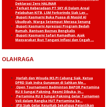
Deklarasi Zero HALINAR
Terkait Keberadaan PT SKY di Dalam Areal
Pelabuhan KITB, LSM Forkorindo Siak Lay…
Bupati Kasmarni Buka Puasa di Masjid Al
Ubudiyah, Warga Setempat Merasa Senang
Bupati Kasmarni Apresiasi Program Bedah
Rumah, Bantuan Baznas Bengkalis
Bupati Kasmarni Safari Ramadhan, Ajak
Masyarakat Ikut Tangani Inflasi dan Cegah …
OLAHRAGA
Harlah dan Wisuda IKS.PI Cabang Siak, Ketua
DPRD Siak Indra Gunawan di Sahkan Me…
Open Tournament Badminton BAPOR Pertamina
RU II Sungai Pakning, Resmi Dibuka, In…
Pertamina RU II Sungai Pakning Gelar Turnamen
Voli dalam Rangka HUT Pertamina ke…
IPSI Siak Gelar KejurKab Sekaligus Pelantikan