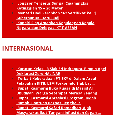
Longsor Tergerus Sungai Cipamingkis
Ketinggian 15 – 20 Meter
Menteri Hadi Serahkan 162 Sertifikat ke Pj.
Gubernur DKI Heru Budi
Kapolri Siap Amankan Kepulangan Kepala
Negara dan Delegasi KTT ASEAN
INTERNASIONAL
Karutan Kelas IIB Siak Sri Indrapura, Pimpin Apel
Deklarasi Zero HALINAR
Terkait Keberadaan PT SKY di Dalam Areal
Pelabuhan KITB, LSM Forkorindo Siak Lay…
Bupati Kasmarni Buka Puasa di Masjid Al
Ubudiyah, Warga Setempat Merasa Senang
Bupati Kasmarni Apresiasi Program Bedah
Rumah, Bantuan Baznas Bengkalis
Bupati Kasmarni Safari Ramadhan, Ajak
Masyarakat Ikut Tangani Inflasi dan Cegah …