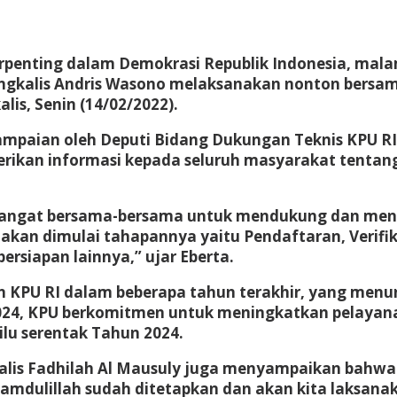
enting dalam Demokrasi Republik Indonesia, malam i
ngkalis Andris Wasono melaksanakan nonton bersam
is, Senin (14/02/2022).
ampaian oleh Deputi Bidang Dukungan Teknis KPU R
erikan informasi kepada seluruh masyarakat tentan
mangat bersama-bersama untuk mendukung dan men
akan dimulai tahapannya yaitu Pendaftaran, Verifika
rsiapan lainnya,” ujar Eberta.
an KPU RI dalam beberapa tahun terakhir, yang men
2024, KPU berkomitmen untuk meningkatkan pelayan
lu serentak Tahun 2024.
lis Fadhilah Al Mausuly juga menyampaikan bahwa 
amdulillah sudah ditetapkan dan akan kita laksanak