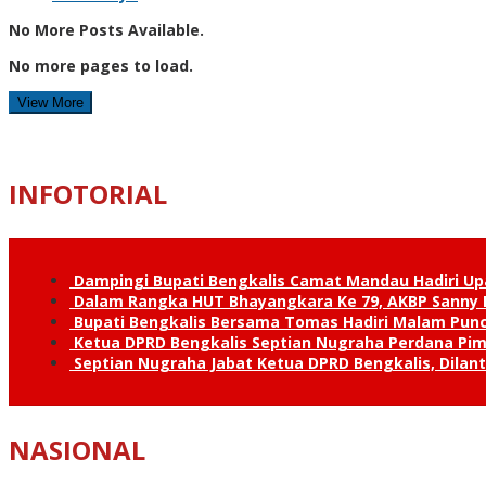
No More Posts Available.
No more pages to load.
View More
INFOTORIAL
Dampingi Bupati Bengkalis Camat Mandau Hadiri U
Dalam Rangka HUT Bhayangkara Ke 79, AKBP Sanny H
Bupati Bengkalis Bersama Tomas Hadiri Malam Pun
Ketua DPRD Bengkalis Septian Nugraha Perdana Pimp
Septian Nugraha Jabat Ketua DPRD Bengkalis, Dilan
NASIONAL