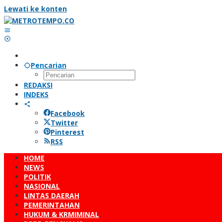
Lewati ke konten
Pencarian
REDAKSI
INDEKS
Facebook
Twitter
Pinterest
RSS
HOME
NEWS
POLITIK
NASIONAL
LINTAS DAERAH
PEMERINTAHAN
HUKUM & KRMIMINAL