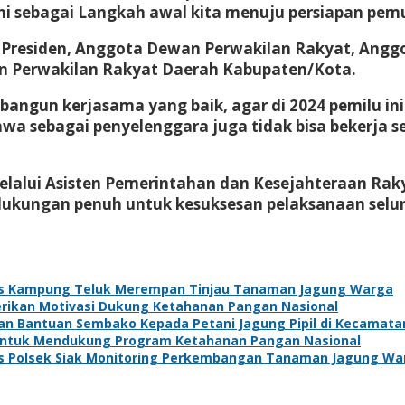
i sebagai Langkah awal kita menuju persiapan pemu
l Presiden, Anggota Dewan Perwakilan Rakyat, Ang
an Perwakilan Rakyat Daerah Kabupaten/Kota.
mbangun kerjasama yang baik, agar di 2024 pemilu i
 sebagai penyelenggara juga tidak bisa bekerja se
elalui Asisten Pemerintahan dan Kesejahteraan Ra
kungan penuh untuk kesuksesan pelaksanaan seluru
s Kampung Teluk Merempan Tinjau Tanaman Jagung Warga
Berikan Motivasi Dukung Ketahanan Pangan Nasional
kan Bantuan Sembako Kepada Petani Jagung Pipil di Kecamat
 Untuk Mendukung Program Ketahanan Pangan Nasional
s Polsek Siak Monitoring Perkembangan Tanaman Jagung Wa