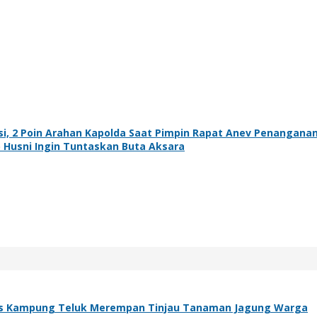
si, 2 Poin Arahan Kapolda Saat Pimpin Rapat Anev Penanganan
Husni Ingin Tuntaskan Buta Aksara
s Kampung Teluk Merempan Tinjau Tanaman Jagung Warga