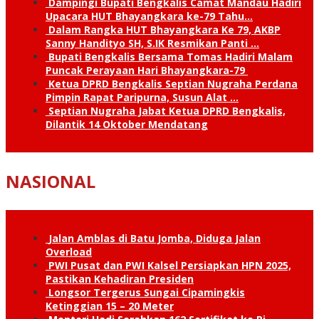
Dampingi Bupati Bengkalis Camat Mandau Hadiri
Upacara HUT Bhayangkara ke-79 Tahu…
Dalam Rangka HUT Bhayangkara Ke 79, AKBP
Sanny Handityo SH, S.IK Resmikan Panti …
Bupati Bengkalis Bersama Tomas Hadiri Malam
Puncak Perayaan Hari Bhayangkara-79
Ketua DPRD Bengkalis Septian Nugraha Perdana
Pimpin Rapat Paripurna, Susun Alat …
Septian Nugraha Jabat Ketua DPRD Bengkalis,
Dilantik 14 Oktober Mendatang
NASIONAL
Jalan Amblas di Batu Jomba, Diduga Jalan
Overload
PWI Pusat dan PWI Kalsel Persiapkan HPN 2025,
Pastikan Kehadiran Presiden
Longsor Tergerus Sungai Cipamingkis
Ketinggian 15 – 20 Meter