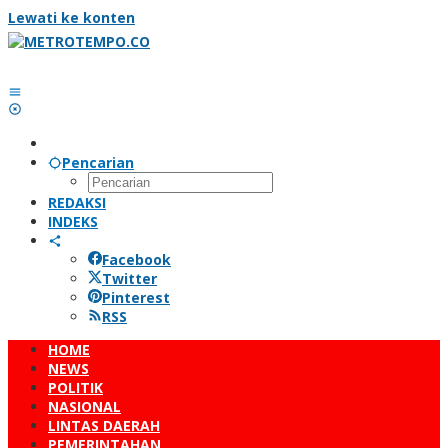
Lewati ke konten
Pencarian
REDAKSI
INDEKS
Facebook
Twitter
Pinterest
RSS
HOME
NEWS
POLITIK
NASIONAL
LINTAS DAERAH
PEMERINTAHAN