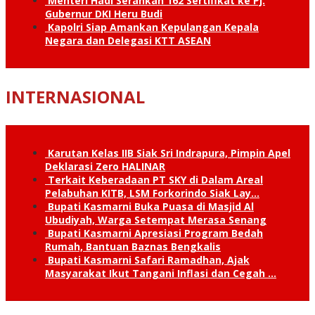
Menteri Hadi Serahkan 162 Sertifikat ke Pj.
Gubernur DKI Heru Budi
Kapolri Siap Amankan Kepulangan Kepala
Negara dan Delegasi KTT ASEAN
INTERNASIONAL
Karutan Kelas IIB Siak Sri Indrapura, Pimpin Apel
Deklarasi Zero HALINAR
Terkait Keberadaan PT SKY di Dalam Areal
Pelabuhan KITB, LSM Forkorindo Siak Lay…
Bupati Kasmarni Buka Puasa di Masjid Al
Ubudiyah, Warga Setempat Merasa Senang
Bupati Kasmarni Apresiasi Program Bedah
Rumah, Bantuan Baznas Bengkalis
Bupati Kasmarni Safari Ramadhan, Ajak
Masyarakat Ikut Tangani Inflasi dan Cegah …