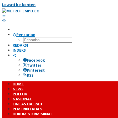
Lewati ke konten
Pencarian
REDAKSI
INDEKS
Facebook
Twitter
Pinterest
RSS
HOME
NEWS
POLITIK
NASIONAL
LINTAS DAERAH
PEMERINTAHAN
HUKUM & KRMIMINAL