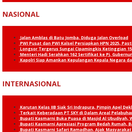
NASIONAL
Jalan Amblas di Batu Jomba, Diduga Jalan Overload
PWI Pusat dan PWI Kalsel Persiapkan HPN 2025, Past
Longsor Tergerus Sungai Cipamingkis Ketinggian 15
Menteri Hadi Serahkan 162 Sertifikat ke Pj. Gubernur
Kapolri Siap Amankan Kepulangan Kepala Negara d
INTERNASIONAL
Karutan Kelas IIB Siak Sri Indrapura, Pimpin Apel De
Terkait Keberadaan PT SKY di Dalam Areal Pelabuhan
Bupati Kasmarni Buka Puasa di Masjid Al Ubudiyah
Bupati Kasmarni Apresiasi Program Bedah Rumah, B
Bupati Kasmarni Safari Ramadhan, Ajak Masyarakat 