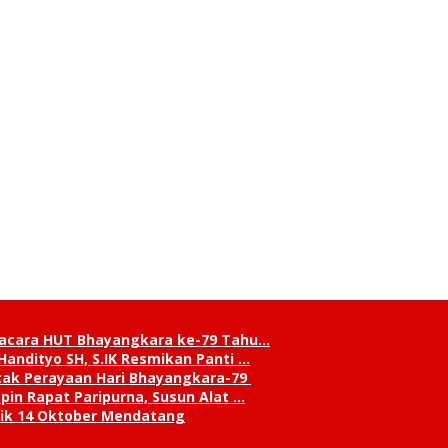
pacara HUT Bhayangkara ke-79 Tahu…
andityo SH, S.IK Resmikan Panti …
cak Perayaan Hari Bhayangkara-79
in Rapat Paripurna, Susun Alat …
tik 14 Oktober Mendatang