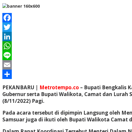
Facebook
Twitter
LinkedIn
WhatsApp
Line
Email
Share
PEKANBARU |
Metrotempo.co
– Bupati Bengkalis 
Gubernur serta Bupati Walikota, Camat dan Lurah S
(8/11/2022) Pagi.
Pada acara tersebut di dipimpin Langsung oleh M
Samsuar juga di ikuti oleh Bupati Walikota Camat 
Dalam Rapat Koordinasi Tersebut Menteri Dalam Ne