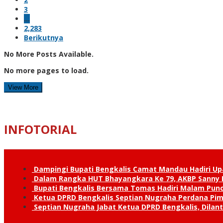
3
…
2,283
Berikutnya
No More Posts Available.
No more pages to load.
View More
INFOTORIAL
Dampingi Bupati Bengkalis Camat Mandau Hadiri U
Dalam Rangka HUT Bhayangkara Ke 79, AKBP Sanny H
Bupati Bengkalis Bersama Tomas Hadiri Malam Pun
Ketua DPRD Bengkalis Septian Nugraha Perdana Pimp
Septian Nugraha Jabat Ketua DPRD Bengkalis, Dilan