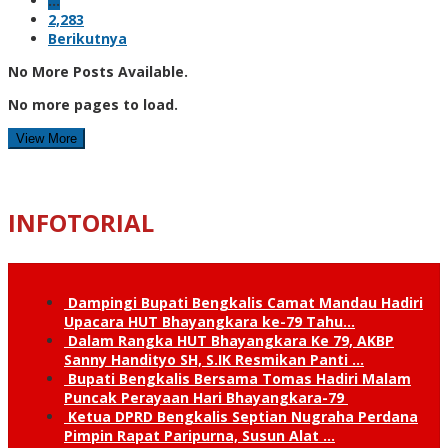
…
2,283
Berikutnya
No More Posts Available.
No more pages to load.
View More
INFOTORIAL
Dampingi Bupati Bengkalis Camat Mandau Hadiri
Upacara HUT Bhayangkara ke-79 Tahu…
Dalam Rangka HUT Bhayangkara Ke 79, AKBP
Sanny Handityo SH, S.IK Resmikan Panti …
Bupati Bengkalis Bersama Tomas Hadiri Malam
Puncak Perayaan Hari Bhayangkara-79
Ketua DPRD Bengkalis Septian Nugraha Perdana
Pimpin Rapat Paripurna, Susun Alat …