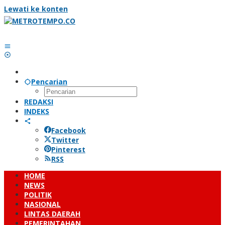
Lewati ke konten
Pencarian
REDAKSI
INDEKS
Facebook
Twitter
Pinterest
RSS
HOME
NEWS
POLITIK
NASIONAL
LINTAS DAERAH
PEMERINTAHAN