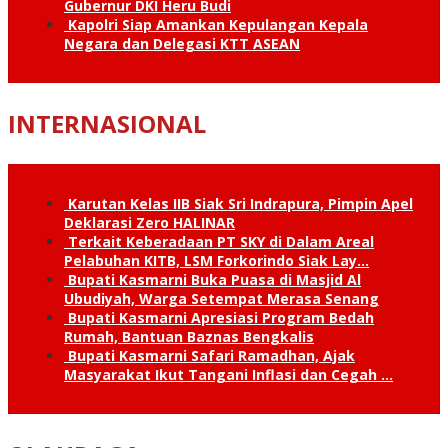
Gubernur DKI Heru Budi
Kapolri Siap Amankan Kepulangan Kepala
Negara dan Delegasi KTT ASEAN
INTERNASIONAL
Karutan Kelas IIB Siak Sri Indrapura, Pimpin Apel
Deklarasi Zero HALINAR
Terkait Keberadaan PT SKY di Dalam Areal
Pelabuhan KITB, LSM Forkorindo Siak Lay…
Bupati Kasmarni Buka Puasa di Masjid Al
Ubudiyah, Warga Setempat Merasa Senang
Bupati Kasmarni Apresiasi Program Bedah
Rumah, Bantuan Baznas Bengkalis
Bupati Kasmarni Safari Ramadhan, Ajak
Masyarakat Ikut Tangani Inflasi dan Cegah …