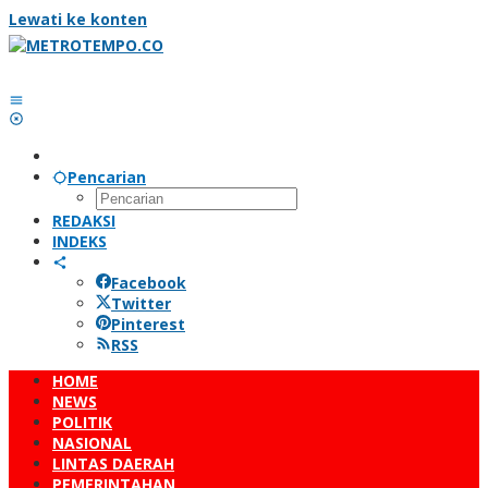
Lewati ke konten
Pencarian
REDAKSI
INDEKS
Facebook
Twitter
Pinterest
RSS
HOME
NEWS
POLITIK
NASIONAL
LINTAS DAERAH
PEMERINTAHAN