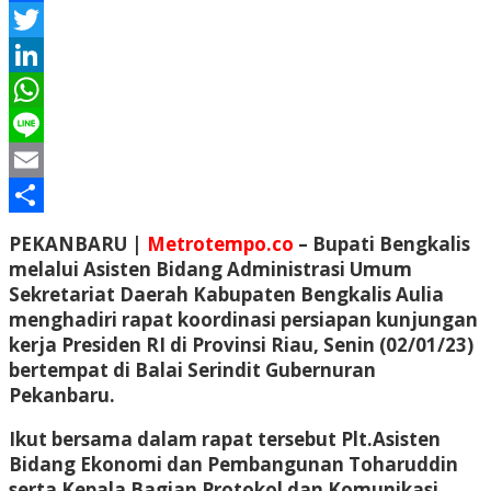
Facebook
Twitter
LinkedIn
WhatsApp
Line
Email
Share
PEKANBARU |
Metrotempo.co
– Bupati Bengkalis
melalui Asisten Bidang Administrasi Umum
Sekretariat Daerah Kabupaten Bengkalis Aulia
menghadiri rapat koordinasi persiapan kunjungan
kerja Presiden RI di Provinsi Riau, Senin (02/01/23)
bertempat di Balai Serindit Gubernuran
Pekanbaru.
Ikut bersama dalam rapat tersebut Plt.Asisten
Bidang Ekonomi dan Pembangunan Toharuddin
serta Kepala Bagian Protokol dan Komunikasi