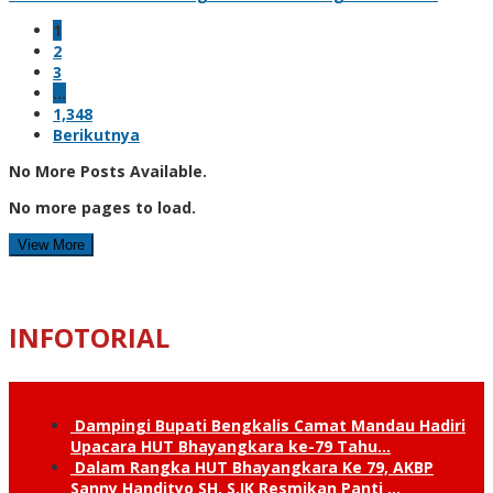
1
2
3
…
1,348
Berikutnya
No More Posts Available.
No more pages to load.
View More
INFOTORIAL
Dampingi Bupati Bengkalis Camat Mandau Hadiri
Upacara HUT Bhayangkara ke-79 Tahu…
Dalam Rangka HUT Bhayangkara Ke 79, AKBP
Sanny Handityo SH, S.IK Resmikan Panti …