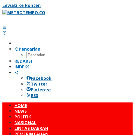
Lewati ke konten
Pencarian
REDAKSI
INDEKS
Facebook
Twitter
Pinterest
RSS
HOME
NEWS
POLITIK
NASIONAL
LINTAS DAERAH
PEMERINTAHAN