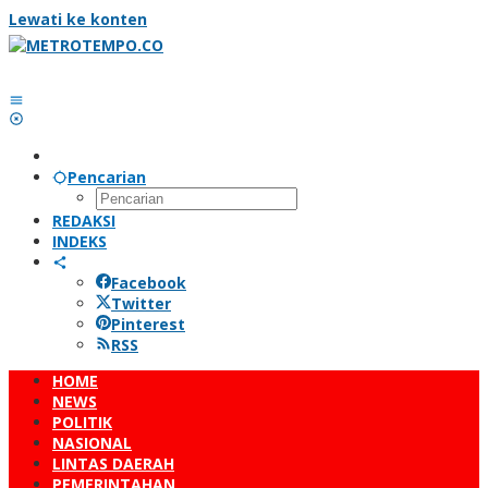
Lewati ke konten
Pencarian
REDAKSI
INDEKS
Facebook
Twitter
Pinterest
RSS
HOME
NEWS
POLITIK
NASIONAL
LINTAS DAERAH
PEMERINTAHAN